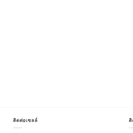
ติดต่อเซลล์
ต