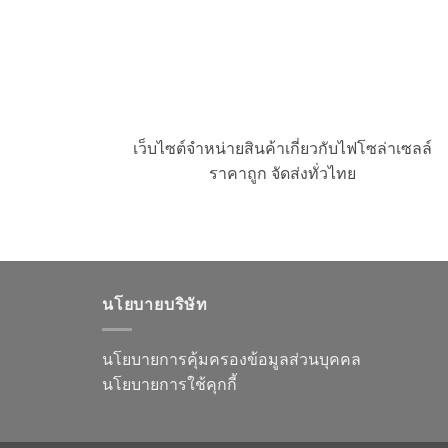
เว็บไซต์จำหน่ายสินค้าเกี่ยวกับไฟโซล่าเซลล์
ราคาถูก จัดส่งทั่วไทย
นโยบายบริษัท
นโยบายการคุ้มครองข้อมูลส่วนบุคคล
นโยบายการใช้คุกกี้