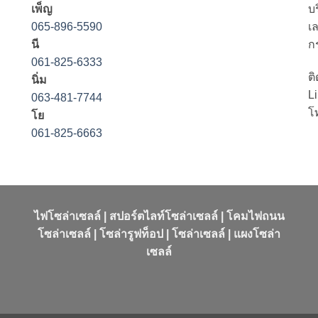
เพ็ญ
บ
065-896-5590
เ
นี
ก
061-825-6333
ติ
นิ่ม
L
063-481-7744
โ
โย
061-825-6663
ไฟโซล่าเซลล์ | สปอร์ตไลท์โซล่าเซลล์ | โคมไฟถนน
โซล่าเซลล์ | โซล่ารูฟท็อป | โซล่าเซลล์ | แผงโซล่า
เซลล์