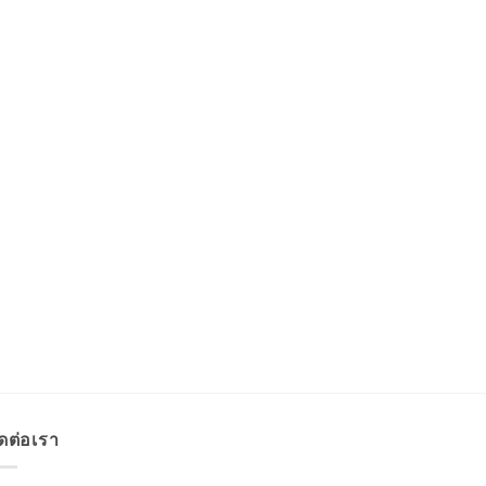
ิดต่อเรา