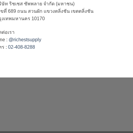
ริษัท ริชเชส ซัพพลาย จำกัด (มหาชน)
ลขที่ 689 ถนน สวนผัก แขวงตลิ่งชัน เขตตลิ่งชัน
รุงเทพมหานคร 10170
ดต่อเรา
ine :
@richestsupply
ทร :
02-408-8288