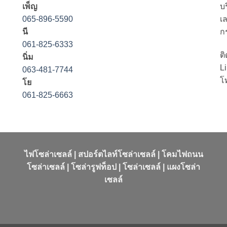
เพ็ญ
บ
065-896-5590
เ
นี
ก
061-825-6333
ติ
นิ่ม
L
063-481-7744
โ
โย
061-825-6663
ไฟโซล่าเซลล์ | สปอร์ตไลท์โซล่าเซลล์ | โคมไฟถนน
โซล่าเซลล์ | โซล่ารูฟท็อป | โซล่าเซลล์ | แผงโซล่า
เซลล์