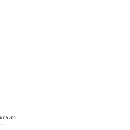
ิดต่อเรา