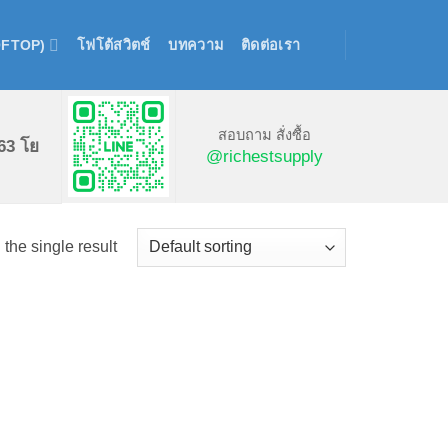
OFTOP)
โฟโต้สวิตช์
บทความ
ติดต่อเรา
สอบถาม สั่งซื้อ
63 โย
@richestsupply
the single result