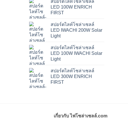
สปอร์ตไลท์โซล่าเซลล์
LED 100W ENRICH
FIRST
สปอร์ตไลท์โซล่าเซลล์
LED IWACHI 200W Solar
Light
สปอร์ตไลท์โซล่าเซลล์
LED 100W IWACHI Solar
Light
สปอร์ตไลท์โซล่าเซลล์
LED 300W ENRICH
FIRST
เกี่ยวกับ ไฟโซล่าเซลล์.com