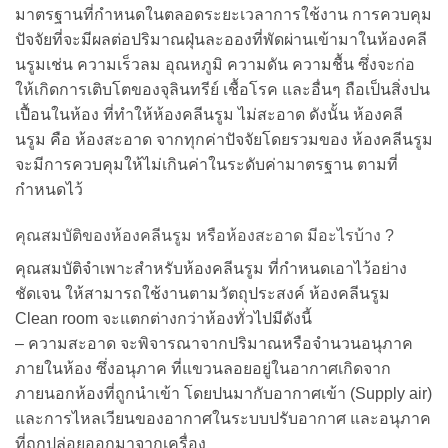
มาตรฐานที่กำหนดในตลอดระยะเวลาการใช้งาน การควบคุม
ปัจจัยที่จะมีผลต่อปริมาณฝุ่นละอองที่พัดผ่านเข้ามาในห้องคลี
นรูมเช่น ความเร็วลม อุณหภูมิ ความดัน ความชื้น ซึ่งจะก่อ
ให้เกิดการเติบโตของจุลินทรีย์ เชื้อโรค และอื่นๆ ถือเป็นสิ่งปน
เปื้อนในห้อง ที่ทำให้ห้องคลีนรูม ไม่สะอาด ดังนั้น ห้องคลี
นรูม คือ ห้องสะอาด จากทุกค่าปัจจัยโดยรวมของ ห้องคลีนรูม
จะมีการควบคุมให้ไม่เกินค่าในระดับค่ามาตรฐาน ตามที่
กำหนดไว้
คุณสมบัติของห้องคลีนรูม หรือห้องสะอาด มีอะไรบ้าง ?
คุณสมบัติจำเพาะสำหรับห้องคลีนรูม ที่กำหนดเอาไว้อย่าง
ชัดเจน ให้สามารถใช้งานตามวัตถุประสงค์ ห้องคลีนรูม
Clean room จะแตกต่างกว่าห้องทั่วไปมีดังนี้
– ความสะอาด จะพิจารณาจากปริมาณหรือจำนวนอนุภาค
ภายในห้อง ซึ่งอนุภาค ที่แขวนลอยอยู่ในอากาศเกิดจาก
ภายนอกห้องที่ถูกนำเข้า โดยปนมากับอากาศเข้า (Supply air)
และการไหลเวียนของอากาศในระบบปรับอากาศ และอนุภาค
ที่ถูกปล่อยออกมาจากเครื่อง