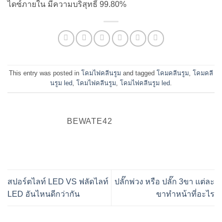
ไดซ์ภายใน มีความบริสุทธิ์ 99.80%
This entry was posted in
โคมไฟคลีนรูม
and tagged
โคมคลีนรูม
,
โคมคลี
นรูม led
,
โคมไฟคลีนรูม
,
โคมไฟคลีนรูม led
.
BEWATE42
สปอร์ตไลท์ LED VS ฟลัดไลท์
ปลั๊กพ่วง หรือ ปลั๊ก 3ขา แต่ละ
LED อันไหนดีกว่ากัน
ขาทำหน้าที่อะไร