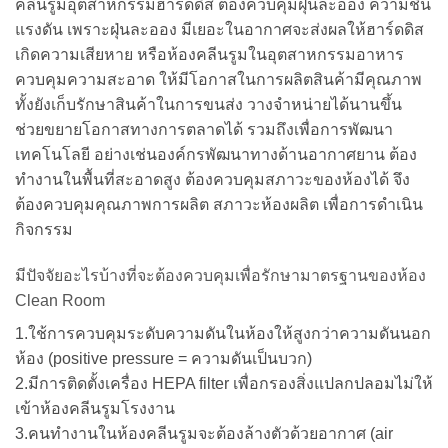
คลีนรูมอุตสาหกรรมฮาร์ดดิส ต้องควบคุมฝุ่นละออง ความชื้น
แรงดัน เพราะฝุ่นละออง มีเยอะในอากาศจะส่งผลให้ฮาร์ดดิส
เกิดความเสียหาย หรือห้องคลีนรูมในอุตสาหกรรมอาหาร
ควบคุมความสะอาด ให้มีโอกาสในการผลิตสินค้ามีคุณภาพ
ทั้งยังเก็บรักษาสินค้าในการขนส่ง วางจำหน่ายได้นานขึ้น
ช่วยขยายโอกาสทางการตลาดได้ รวมถึงเพื่อการพัฒนา
เทคโนโลยี อย่างเช่นองค์กรพัฒนาทางด้านอากาศยาน ต้อง
ทำงานในพื้นที่สะอาดสูง ต้องควบคุมสภาวะของห้องได้ จึง
ต้องควบคุมคุณภาพการผลิต สภาวะห้องผลิต เพื่อการดำเนิน
กิจกรรม
มีปัจจัยอะไรบ้างที่จะต้องควบคุมเพื่อรักษามาตรฐานของห้อง
Clean Room
1.ใช้การควบคุมระดับความดันในห้องให้สูงกว่าความดันนอก
ห้อง (positive pressure = ความดันเป็นบวก)
2.มีการติดตั้งเครื่อง HEPA filter เพื่อกรองสิ่งแปลกปลอมไม่ให้
เข้าห้องคลีนรูมโรงงาน
3.คนทำงานในห้องคลีนรูมจะต้องล้างตัวด้วยอากาศ (air