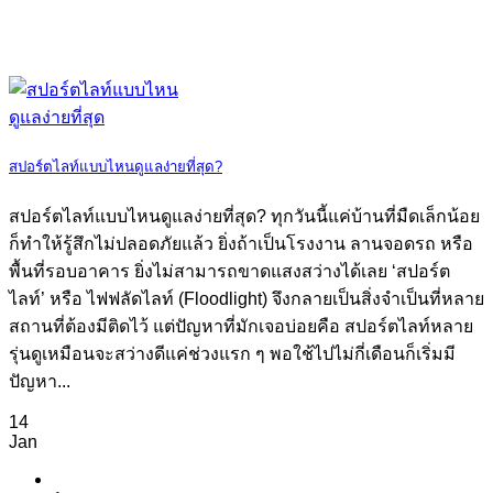
สปอร์ตไลท์แบบไหนดูแลง่ายที่สุด?
สปอร์ตไลท์แบบไหนดูแลง่ายที่สุด? ทุกวันนี้แค่บ้านที่มืดเล็กน้อย
ก็ทำให้รู้สึกไม่ปลอดภัยแล้ว ยิ่งถ้าเป็นโรงงาน ลานจอดรถ หรือ
พื้นที่รอบอาคาร ยิ่งไม่สามารถขาดแสงสว่างได้เลย ‘สปอร์ต
ไลท์’ หรือ ไฟฟลัดไลท์ (Floodlight) จึงกลายเป็นสิ่งจำเป็นที่หลาย
สถานที่ต้องมีติดไว้ แต่ปัญหาที่มักเจอบ่อยคือ สปอร์ตไลท์หลาย
รุ่นดูเหมือนจะสว่างดีแค่ช่วงแรก ๆ พอใช้ไปไม่กี่เดือนก็เริ่มมี
ปัญหา...
14
Jan