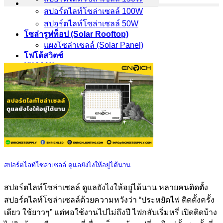
สปอร์ตไลท์โซล่าเซลล์ 100W
สปอร์ตไลท์โซล่าเซลล์ 50W
โซล่ารูฟท็อป (Solar Rooftop)
แผงโซล่าเซลล์ (Solar Panel)
โฟโต้สวิตช์
บทความ
ติดต่อเรา
สปอร์ตไลท์โซล่าเซลล์ ดูแลยังไงให้อยู่ได้นาน
สปอร์ตไลท์โซล่าเซลล์ ดูแลยังไงให้อยู่ได้นาน หลายคนติดตั้ง
สปอร์ตไลท์โซล่าเซลล์ด้วยความหวังว่า “ประหยัดไฟ ติดตั้งครั้ง
เดียว ใช้ยาวๆ” แต่พอใช้งานไปไม่ถึงปี ไฟกลับเริ่มหรี่ เปิดติดบ้าง