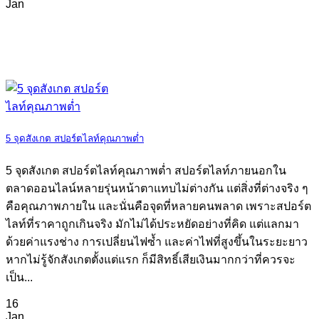
Jan
5 จุดสังเกต สปอร์ตไลท์คุณภาพต่ำ
5 จุดสังเกต สปอร์ตไลท์คุณภาพต่ำ สปอร์ตไลท์ภายนอกใน
ตลาดออนไลน์หลายรุ่นหน้าตาแทบไม่ต่างกัน แต่สิ่งที่ต่างจริง ๆ
คือคุณภาพภายใน และนั่นคือจุดที่หลายคนพลาด เพราะสปอร์ต
ไลท์ที่ราคาถูกเกินจริง มักไม่ได้ประหยัดอย่างที่คิด แต่แลกมา
ด้วยค่าแรงช่าง การเปลี่ยนไฟซ้ำ และค่าไฟที่สูงขึ้นในระยะยาว
หากไม่รู้จักสังเกตตั้งแต่แรก ก็มีสิทธิ์เสียเงินมากกว่าที่ควรจะ
เป็น...
16
Jan