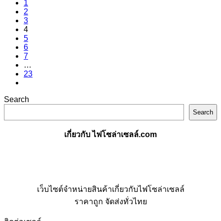
1
2
3
4
5
6
7
…
23
Search
Search
เกี่ยวกับ ไฟโซล่าเซลล์.com
เว็บไซต์จำหน่ายสินค้าเกี่ยวกับไฟโซล่าเซลล์
ราคาถูก จัดส่งทั่วไทย