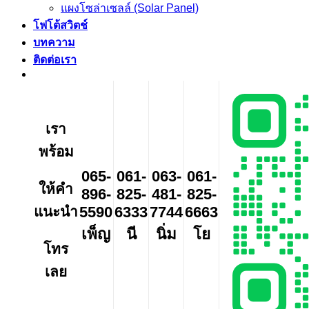
แผงโซล่าเซลล์ (Solar Panel)
โฟโต้สวิตช์
บทความ
ติดต่อเรา
เรา
พร้อม
065-
061-
063-
061-
ให้คำ
896-
825-
481-
825-
แนะนำ
5590
6333
7744
6663
เพ็ญ
นี
นิ่ม
โย
โทร
เลย