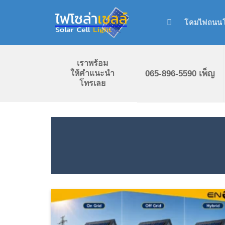
Skip
to
โคมไฟถนนโ
content
เราพร้อม
065-896-5590 เพ็ญ
ให้คำแนะนำ
โทรเลย