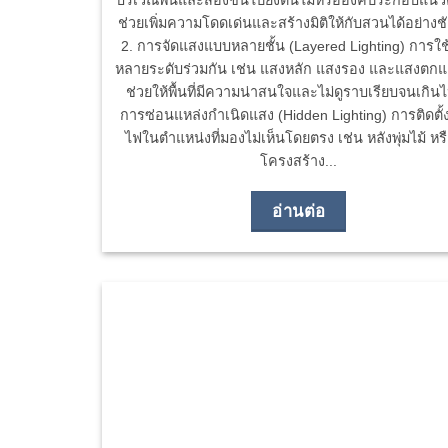
ช่วยเพิ่มความโดดเด่นและสร้างมิติให้กับสวนได้อย่างช
2. การจัดแสงแบบหลายชั้น (Layered Lighting) การใ
หลายระดับร่วมกัน เช่น แสงหลัก แสงรอง และแสงตกแต
ช่วยให้พื้นที่มีความน่าสนใจและไม่ดูราบเรียบจนเกินไ
การซ่อนแหล่งกำเนิดแสง (Hidden Lighting) การติดตั
ไฟในตำแหน่งที่มองไม่เห็นโดยตรง เช่น หลังพุ่มไม้ หรื
โครงสร้าง...
อ่านต่อ