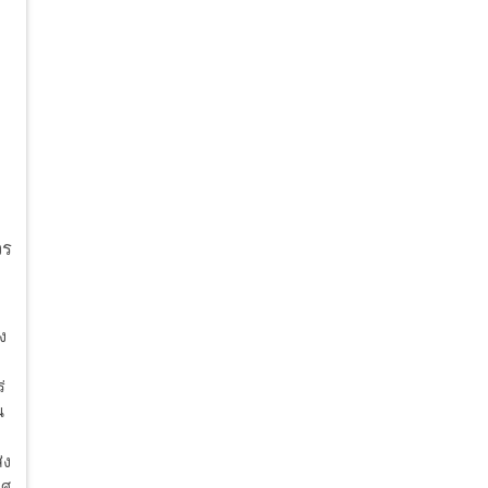
วร
ง
่
น
ง
่ง
วศ