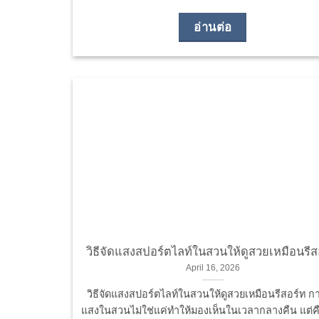
อ่านต่อ
วิธีจัดแสงสปอร์ตไลท์ในสวนให้ดูสวยเหมือนรีส
April 16, 2026
วิธีจัดแสงสปอร์ตไลท์ในสวนให้ดูสวยเหมือนรีสอร์ท ก
แสงในสวนไม่ใช่แค่ทำให้มองเห็นในเวลากลางคืน แต่ค