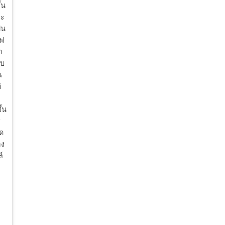
้น
ละ
็น
ไฟ
ก
ับ
น
่
ึ้น
ร
ิด
อง
์
ม