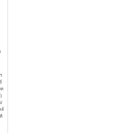
s
าร
์
ภท
ี)
ป
ลล์
ห้