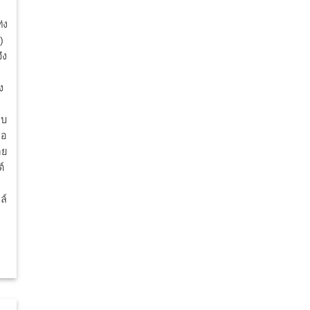
่ง
)
ึง
ง
าบ
ือ
อย
์
ล์