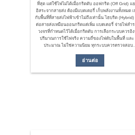
ที่สุด แต่ใช้ไฟไม่ได้เมื่อกริดดับ ออฟกริด (Off Grid) แ
อิสระจากสายส่ง ต้องมีแบตเตอรี่ เก็บพลังงานทั้งหมด 
กับพื้นที่ที่สายส่งไฟฟ้าเข้าไม่ถึงเท่านั้น ไฮบริด (Hybrid)
ต่อสายส่งเหมือนออนกริดแต่เพิ่ม แบตเตอรี่ จ่ายไฟสำร
วงจรที่กำหนดไว้ได้เมื่อกริดดับ การเลือกระบบควรอิ
ปริมาณการใช้ไฟจริง ความถี่ของไฟดับในพื้นที่ และ
ประมาณ ไม่ใช่ความนิยม ทุกระบบควรตรวจสอบ..
อ่านต่อ