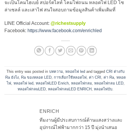
จะเป็นโคมไฮเบย์ สปอร์ตไลท์ โคมไฟถนน หลอดไฟ LED โซ
ล่าเซลล์ และเสาไฟ สนใจสอบถามข้อมูลสินค้าเพิ่มเติมที่
LINE Official Account:
@richestsupply
Facebook:
https://www.facebook.com/enrichled
This entry was posted in
บทความ
,
หลอดไฟ led
and tagged
CRI ต่างกับ
Ra ยังไง
,
Ra ของหลอด LED
,
การเลือกใช้หลอดไฟ
,
ค่า CRI
,
ค่า Ra
,
หลอด
ไฟ
,
หลอดไฟ led
,
หลอดไฟLED Enrich
,
หลอดไฟกลม
,
หลอดไฟกลม LED
,
หลอดไฟกลมLED
,
หลอดไฟกลมLED ENRICH
,
หลอดไฟบับ
.
ENRICH
ทีมงานผู้มีประสบการณ์ด้านแสงสว่างและ
อุปกรณ์ไฟฟ้ามากกว่า 15 ปี มุ่งนำเสนอ