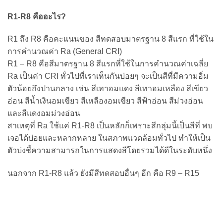
R1-R8 คืออะไร?
R1 ถึง R8 คือคะแนนของ สีทดสอบมาตรฐาน 8 สีแรก ที่ใช้ใน
การคำนวณค่า Ra (General CRI)
R1 – R8 คือสีมาตรฐาน 8 สีแรกที่ใช้ในการคำนวณค่าเฉลี่ย
Ra เป็นค่า CRI ทั่วไปที่เราเห็นกันบ่อยๆ จะเป็นสีที่มีความอิ่ม
ตัวน้อยถึงปานกลาง เช่น สีเทาอมแดง สีเทาอมเหลือง สีเขียว
อ่อน สีน้ำเงินอมเขียว สีเหลืองอมเขียว สีฟ้าอ่อน สีม่วงอ่อน
และสีแดงอมม่วงอ่อน
สาเหตุที่ Ra ใช้แค่ R1-R8 เป็นหลักก็เพราะสีกลุ่มนี้เป็นสีที่ พบ
เจอได้บ่อยและหลากหลาย ในสภาพแวดล้อมทั่วไป ทำให้เป็น
ตัวบ่งชี้ความสามารถในการแสดงสีโดยรวมได้ดีในระดับหนึ่ง
นอกจาก R1-R8 แล้ว ยังมีสีทดสอบอื่นๆ อีก คือ R9 – R15