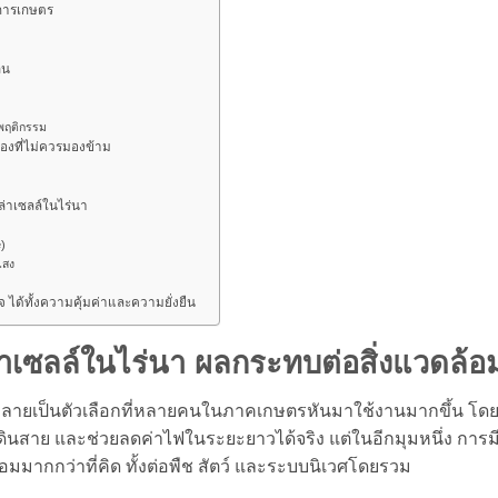
การเกษตร
่น
นพฤติกรรม
ื่องที่ไม่ควรมองข้าม
่าเซลล์ในไร่นา
e)
แสง
จ ได้ทั้งความคุ้มค่าและความยั่งยืน
เซลล์ในไร่นา ผลกระทบต่อสิ่งแวดล้อมท
กลายเป็นตัวเลือกที่หลายคนในภาคเกษตรหันมาใช้งานมากขึ้น โดยเฉ
เดินสาย และช่วยลดค่าไฟในระยะยาวได้จริง แต่ในอีกมุมหนึ่ง การมีแส
อมมากกว่าที่คิด ทั้งต่อพืช สัตว์ และระบบนิเวศโดยรวม