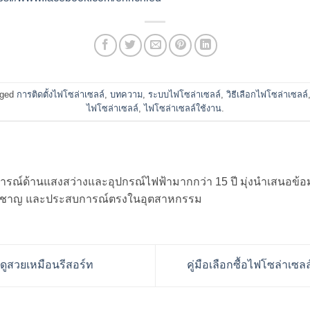
gged
การติดตั้งไฟโซล่าเซลล์
,
บทความ
,
ระบบไฟโซล่าเซลล์
,
วิธีเลือกไฟโซล่าเซลล์
ไฟโซล่าเซลล์
,
ไฟโซล่าเซลล์ใช้งาน
.
การณ์ด้านแสงสว่างและอุปกรณ์ไฟฟ้ามากกว่า 15 ปี มุ่งนำเสนอข้อม
่ยวชาญ และประสบการณ์ตรงในอุตสาหกรรม
ดูสวยเหมือนรีสอร์ท
คู่มือเลือกซื้อไฟโซล่าเซลล