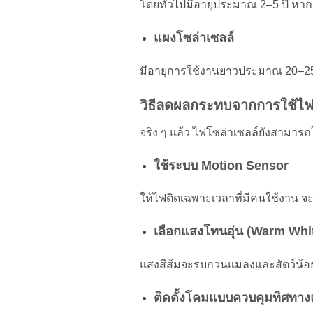
โดยทั่วไปมีอายุประมาณ 2–5 ปี หากห
แผงโซล่าเซลล์
มีอายุการใช้งานยาวประมาณ 20–25 ปี
วิธีลดผลกระทบจากการใช้ไฟ
จริง ๆ แล้ว ไฟโซล่าเซลล์ยังสามารถ
ใช้ระบบ Motion Sensor
ให้ไฟติดเฉพาะเวลาที่มีคนใช้งาน 
เลือกแสงโทนอุ่น (Warm Whi
แสงสีส้มจะรบกวนแมลงและสัตว์น้อ
ติดตั้งโคมแบบควบคุมทิศทา