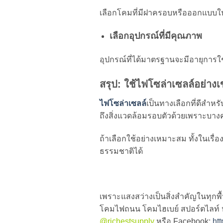
เลือกโคมที่มีฝาครอบหรือออกแบบใ
เลือกอุปกรณ์ที่มีคุณภาพ
อุปกรณ์ที่ได้มาตรฐานจะมีอายุการ
สรุป: ใช้ไฟโซล่าเซลล์อย่างเข
ไฟโซล่าเซลล์
เป็นทางเลือกที่ดีสำห
ถึงสิ่งแวดล้อมรอบตัวด้วยเพราะบางคร
ถ้าเลือกใช้อย่างเหมาะสม ทั้งในเรื่
ธรรมชาติได้
เพราะแสงสว่างเป็นสิ่งสำคัญในทุกพื้
โคมไฟถนน โคมไฮเบย์ สปอร์ตไลท์ หล
@richestsupply
หรือ Facebook:
ht