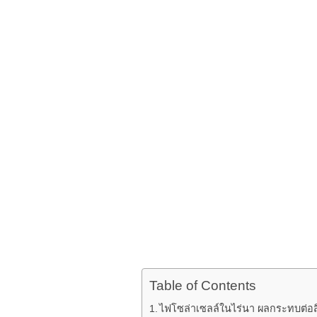
Table of Contents
ไฟโซล่าเซลล์ในไร่นา ผลกระทบต่อสิ่