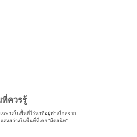
ี่ควรรู้
พาะในพื้นที่ไร่นาที่อยู่ห่างไกลจาก
งสว่างในพื้นที่ที่เคย “มืดสนิท”