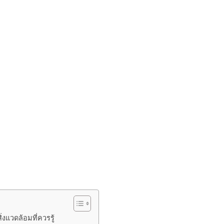
งแวดล้อมที่ควรรู้