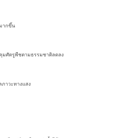
มากขึ้น
คุมศัตรูพืชตามธรรมชาติลดลง
กมลภาวะทางแสง