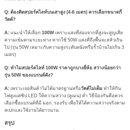
Q: ต้องติดสปอร์ตไลท์บนเสาสูง (4-6 เมตร) ควรเลือกขนาดกี่
วัตต์?
A:
แนะนำให้เลือก
100W
เพราะแสงที่ส่องจากที่สูงจะสูญเสีย
ความเข้มตามระยะทาง หากใช้ 50W แสงที่ถึงพื้นจะสลัวเกิน
ไป (รุ่น 50W เหมาะกับความสูงระดับผนังหรือรั้วบ้านไม่เกิน 3
เมตร)
Q: ทำไมสปอร์ตไลท์ 100W ราคาถูกบางยี่ห้อ สว่างน้อยกว่า
รุ่น 50W ของแบรนด์ดัง?
A:
เพราะเจอสินค้าไม่ได้มาตรฐานหรือ
วัตต์ไม่เต็ม
ทำให้กิน
ไฟสูงแต่ชิป LED ให้ความสว่าง (ลูเมน) ต่ำ วิธีป้องกันคือควร
เลือกซื้อแบรนด์ที่มี มอก. รองรับ เพื่อให้ได้ความสว่างจริงตาม
สเปกและใช้งานได้ยาวนาน
สรุป