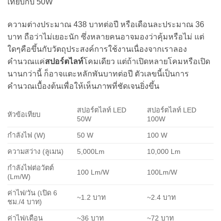
เทียบกับ 50W
ความต่างประมาณ 438 บาทต่อปี หรือเดือนละประมาณ 36
บาท ถือว่าไม่เยอะนัก ซึ่งหลายคนอาจมองว่าคุ้มหรือไม่ แต่
ใดๆคือขึ้นกับวัตถุประสงค์การใช้งานเนื่องจากเราลอง
คำนวณแค่
สปอร์ตไลท์
โคมเดียว แต่ถ้าเปิดหลายโคมหรือเปิด
นานกว่านี้ ก็อาจแตะหลักพันบาทต่อปี ตัวเลขนี้เป็นการ
คำนวณเบื้องต้นเพื่อให้เห็นภาพที่ชัดเจนยิ่งขึ้น
สปอร์ตไลท์ LED
สปอร์ตไลท์ LED
หัวข้อเทียบ
50W
100W
กำลังไฟ (W)
50 W
100 W
ความสว่าง (ลูเมน)
5,000Lm
10,000 Lm
กำลังไฟต่อวัตต์
100 Lm/W
100Lm/W
(Lm/W)
ค่าไฟ/วัน (เปิด 6
~1.2 บาท
~2.4 บาท
ชม./4 บาท)
ค่าไฟ/เดือน
~36 บาท
~72 บาท