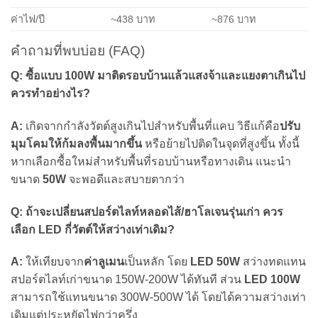
ค่าไฟ/ปี
~438 บาท
~876 บาท
คำถามที่พบบ่อย (FAQ)
Q: ซื้อแบบ 100W มาติดรอบบ้านแล้วแสงจ้าและแยงตาเกินไป
ควรทำอย่างไร?
A:
เกิดจากกำลังวัตต์สูงเกินไปสำหรับพื้นที่แคบ วิธีแก้คือ
ปรับ
มุมโคมให้ก้มลงพื้นมากขึ้น
หรือย้ายไปติดในจุดที่สูงขึ้น ทั้งนี้
หากเลือกซื้อใหม่สำหรับพื้นที่รอบบ้านหรือทางเดิน แนะนำ
ขนาด
50W
จะพอดีและสบายตากว่า
Q: ถ้าจะเปลี่ยนสปอร์ตไลท์หลอดไส้/ฮาโลเจนรุ่นเก่า ควร
เลือก LED กี่วัตต์ให้สว่างเท่าเดิม?
A:
ให้เทียบจาก
ค่าลูเมน
เป็นหลัก โดย
LED 50W
สว่างทดแทน
สปอร์ตไลท์เก่าขนาด 150W-200W ได้ทันที ส่วน
LED 100W
สามารถใช้แทนขนาด 300W-500W ได้ โดยได้ความสว่างเท่า
เดิมแต่ประหยัดไฟกว่าครึ่ง