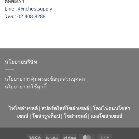
ติดต่อเรา
Line :
@richestsupply
โทร :
02-408-8288
นโยบายบริษัท
นโยบายการคุ้มครองข้อมูลส่วนบุคคล
นโยบายการใช้คุกกี้
ไฟโซล่าเซลล์ | สปอร์ตไลท์โซล่าเซลล์ | โคมไฟถนนโซล่า
เซลล์ | โซล่ารูฟท็อป | โซล่าเซลล์ | แผงโซล่าเซลล์
Visa
PayPal
Stripe
MasterCard
Cash