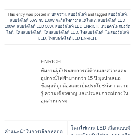
This entry was posted in
บทความ
,
สปอร์ตไลท์
and tagged
สปอร์ตไลท์
,
สปอร์ตไลท์ 50W กับ 100W จะกินไฟต่างกันแค่ไหน?
,
สปอร์ตไลท์ LED
100W
,
สปอร์ตไลท์ LED 50W
,
สปอร์ตไลท์ LED ENRICH
,
เทียบค่าไฟสปอร์ต
ไลท์
,
โคมสปอร์ตไลท์
,
โคมสปอร์ตไลท์ LED
,
ไฟสปอร์ตไลท์
,
ไฟสปอร์ตไลท์
LED
,
ไฟสปอร์ตไลท์ LED ENRICH
.
ENRICH
ทีมงานผู้มีประสบการณ์ด้านแสงสว่างและ
อุปกรณ์ไฟฟ้ามากกว่า 15 ปี มุ่งนำเสนอ
ข้อมูลที่ถูกต้องและเป็นประโยชน์จากความ
รู้ ความเชี่ยวชาญ และประสบการณ์ตรงใน
อุตสาหกรรม
โคมไฟถนน LED เลือกแบบมี
คำแนะนำในการเลือกหลอด