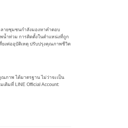
่หลายชุมชนกำลังมองหาคำตอบ
น้ำท่วม การติดตั้งในตำแหน่งที่ถูก
ยงต่ออุบัติเหตุ ปรับปรุงคุณภาพชีวิต
คุณภาพ ได้มาตรฐาน ไม่ว่าจะเป็น
มที่ LINE Official Account: