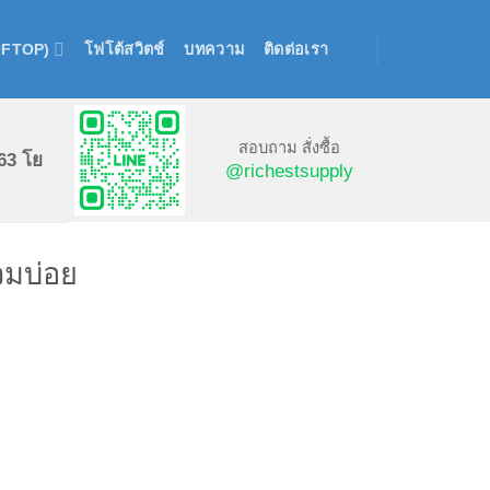
OFTOP)
โฟโต้สวิตช์
บทความ
ติดต่อเรา
สอบถาม สั่งซื้อ
63 โย
@richestsupply
วมบ่อย