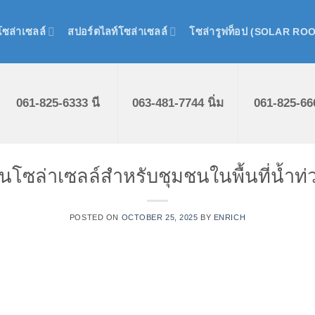
ซล่าเซลล์
สปอร์ตไลท์โซล่าเซลล์
โซล่ารูฟท็อป (SOLAR RO
061-825-6333 นี
063-481-7744 นิ่ม
061-825-66
โซล่าเซลล์สำหรับชุมชนในพื้นที่น้ำท่
POSTED ON
OCTOBER 25, 2025
BY
ENRICH