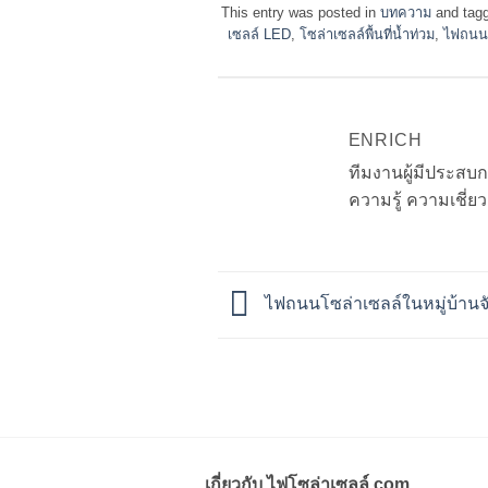
This entry was posted in
บทความ
and tag
เซลล์ LED
,
โซล่าเซลล์พื้นที่น้ำท่วม
,
ไฟถนนพ
ENRICH
ทีมงานผู้มีประสบ
ความรู้ ความเชี
ไฟถนนโซล่าเซลล์ในหมู่บ้าน
เกี่ยวกับ ไฟโซล่าเซลล์.com