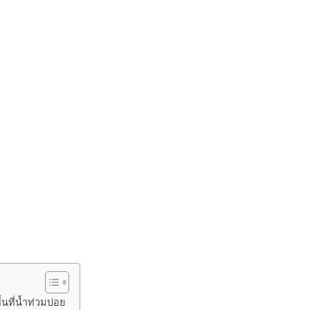
ที่น้ำท่วมบ่อย