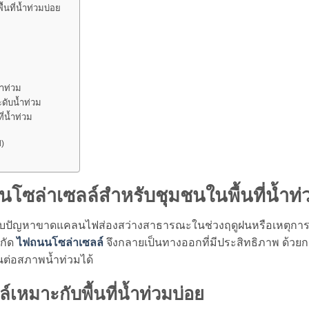
นที่น้ำท่วมบ่อย
้ำท่วม
ะดับน้ำท่วม
่น้ำท่วม
)
โซล่าเซลล์สำหรับชุมชนในพื้นที่น้ำท่
ิญกับปัญหาขาดแคลนไฟส่องสว่างสาธารณะในช่วงฤดูฝนหรือเหตุการณ
กัด
ไฟถนนโซล่าเซลล์
จึงกลายเป็นทางออกที่มีประสิทธิภาพ ด้วยก
ต่อสภาพน้ำท่วมได้
หมาะกับพื้นที่น้ำท่วมบ่อย