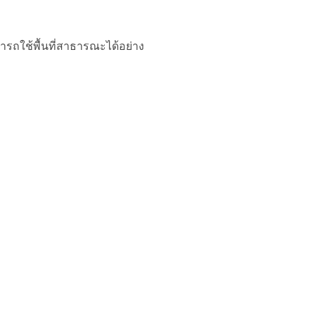
รถใช้พื้นที่สาธารณะได้อย่าง