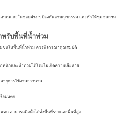
หตุบนถนนและในซอยต่าง ๆ ป้องกันอาชญากรรม และทำให้ชุมชนสามา
หรับพื้นที่น้ำท่วม
ชุมชนในพื้นที่น้ำท่วม ควรพิจารณาคุณสมบัติ
หนักและน้ำท่วมได้โดยไม่เกิดความเสียหาย
มีอายุการใช้งานยาวนาน
หรือฝนตก
สามารถติดตั้งได้ทั้งพื้นที่ราบและพื้นที่สูง