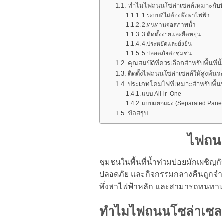
ทำไมไฟถนนโซล่าเซลล์เหมาะกับพื้
1.ระบบที่ไม่ต้องพึ่งพาไฟฟ้า
2.ทนทานต่อสภาพน้ำ
3.ติดตั้งง่ายและยืดหยุ่น
4.ประหยัดและยั่งยืน
5.ปลอดภัยต่อชุมชน
คุณสมบัติที่ควรเลือกสำหรับพื้นที่น
ติดตั้งไฟถนนโซล่าเซลล์ให้สูงพ้นร
ประเภทโคมไฟที่เหมาะสำหรับพื้นที
แบบ All-in-One
แบบแยกแผง (Separated Panel
ข้อสรุป
ไฟถนน
ชุมชนในพื้นที่น้ำท่วมบ่อยมักเผช
ปลอดภัย และกิจกรรมกลางคืนถูกจำ
พึ่งพาไฟฟ้าหลัก และสามารถทนทาน
ทำไมไฟถนนโซล่าเซลล์เ