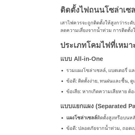
ติดตั้งไฟถนนโซล่าเซลล
เสาไฟควรจะถูกติดตั้งให้สูงกว่าระดั
ลดความเสี่ยงจากน้ำท่วม การติดตั้
ประเภทโคมไฟที่เหมาะส
แบบ All-in-One
รวมแผงโซล่าเซลล์, แบตเตอรี่ แ
ข้อดี: ติดตั้งง่าย, ทนฝนและชื้น, ด
ข้อเสีย: หากเกิดความเสียหาย ต้อง
แบบแยกแผง (Separated Pa
แผงโซล่าเซลล์
ติดตั้งสูงหรือบนห
ข้อดี: ปลอดภัยจากน้ำท่วม, ถอดเป