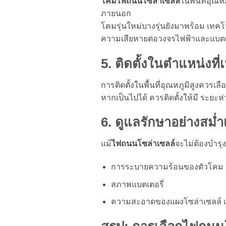
โคมไฟถนนโซล่าเซลล์
ในพื้นที่อุ
ภายนอก
โคมรุ่นใหม่บางรุ่นยังมาพร้อม เทคโน
ความเสียหายต่อวงจรไฟฟ้าและแบตเต
5. ติดตั้งในตำแหน่งที
การติดตั้งในพื้นที่อุณหภูมิสูงควรเ
หากเป็นไปได้ ควรติดตั้งให้มี ระยะ
6. ดูแลรักษาอย่างสม่
แม้
ไฟถนนโซล่าเซลล์
จะไม่ต้องบำรุง
การระบายความร้อนของตัวโคม
สภาพแบตเตอรี่
ความสะอาดของแผงโซล่าเซลล์ 