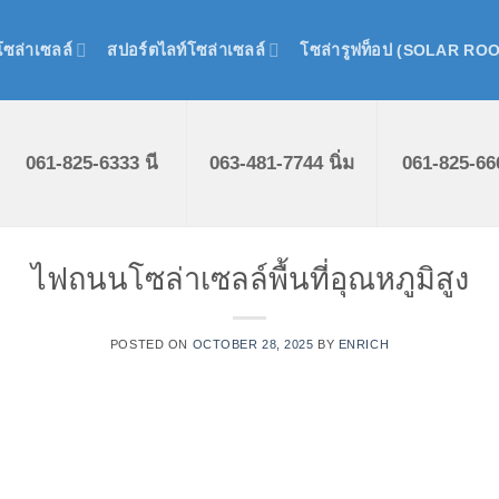
ซล่าเซลล์
สปอร์ตไลท์โซล่าเซลล์
โซล่ารูฟท็อป (SOLAR RO
061-825-6333 นี
063-481-7744 นิ่ม
061-825-66
ไฟถนนโซล่าเซลล์พื้นที่อุณหภูมิสูง
POSTED ON
OCTOBER 28, 2025
BY
ENRICH