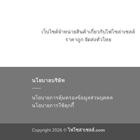
เว็บไซต์จำหน่ายสินค้าเกี่ยวกับไฟโซล่าเซลล์
ราคาถูก จัดส่งทั่วไทย
นโยบายบริษัท
นโยบายการคุ้มครองข้อมูลส่วนบุคคล
นโยบายการใช้คุกกี้
Copyright 2026 ©
ไฟโซล่าเซลล์.com