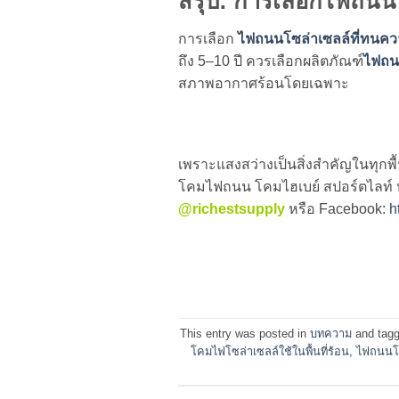
สรุป: การเลือกไฟถนนโซล
การเลือก
ไฟถนนโซล่าเซลล์ที่ทนคว
ถึง 5–10 ปี ควรเลือกผลิตภัณฑ์
ไฟถน
สภาพอากาศร้อนโดยเฉพาะ
เพราะแสงสว่างเป็นสิ่งสำคัญในทุกพื้
โคมไฟถนน โคมไฮเบย์ สปอร์ตไลท์ หล
@richestsupply
หรือ Facebook:
h
This entry was posted in
บทความ
and tag
โคมไฟโซล่าเซลล์ใช้ในพื้นที่ร้อน
,
ไฟถนนโซ