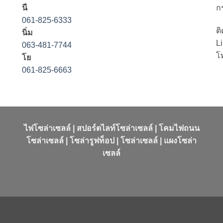
นี
ก
061-825-6333
ติ
นิ่ม
L
063-481-7744
โ
โย
061-825-6663
ไฟโซล่าเซลล์ | สปอร์ตไลท์โซล่าเซลล์ | โคมไฟถนน
โซล่าเซลล์ | โซล่ารูฟท็อป | โซล่าเซลล์ | แผงโซล่า
เซลล์