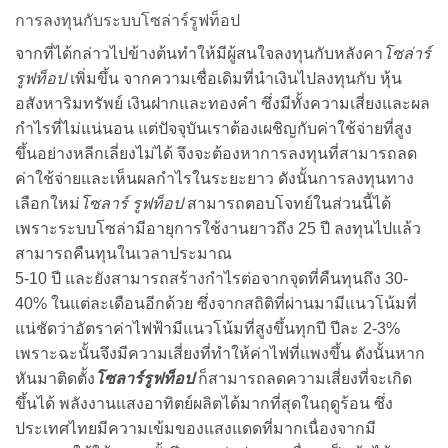
การลงทุนกับระบบโซล่าร์รูฟท็อป
จากที่ได้กล่าวไปข้างต้นทำให้มีผู้สนใจลงทุนกับหลังคา
โซล่าร์
รูฟท็อป
เพิ่มขึ้น จากความเชื่อเดิมที่นำเงินไปลงทุนกับ หุ้น
อสังหาริมทรัพย์ เงินฝากและทองคำ ซึ่งมีทั้งความเสี่ยงและผล
กำไรที่ไม่แน่นอน แต่ปัจจุบันเราต้องเผชิญกับค่าใช้จ่ายที่สูง
ขึ้นอย่างหลีกเลี่ยงไม่ได้ จึงจะต้องหาการลงทุนที่สามารถลด
ค่าใช้จ่ายและเห็นผลกำไรในระยะยาว ดังนั้นการลงทุนทาง
เลือกใหม่
โซลาร์ รูฟท็อป
สามารถตอบโจทย์ในส่วนนี้ได้
เพราะระบบโซล่ามีอายุการใช้งานยาวถึง 25 ปี ลงทุนไปแล้ว
สามารถคืนทุนในเวลาประมาณ
5-10 ปี และยังสามารถสร้างกำไรต่อจากจุดที่คืนทุนถึง 30-
40% ในแต่ละเดือนอีกด้วย ซึ่งจากสถิติที่ผ่านมามีแนวโน้มที่
แน่ชัดว่าอัตราค่าไฟฟ้ามีแนวโน้มที่สูงขึ้นทุกปี ปีละ 2-3%
เพราะฉะนั้นจึงมีความเสี่ยงที่ทำให้ค่าไฟที่แพงขึ้น ดังนั้นหาก
หันมาติดตั้ง
โซลาร์รูฟท็อป
ก็สามารถลดความเสี่ยงที่จะเกิด
ขึ้นได้ พลังงานแสงอาทิตย์ผลิตได้มากที่สุดในฤดูร้อน ซึ่ง
ประเทศไทยมีความเข้มของแสงแดดที่มากเนื่องจากมี