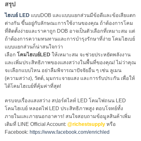
สรุป
ไฮเบย์ LED
แบบDOB และแบบแยกส่วนมีข้อดีและข้อเสียแตก
ต่างกัน ขึ้นอยู่กับลักษณะการใช้งานของคุณ ถ้าต้องการโคม
ที่ติดตั้งง่ายและราคาถูก DOB อาจเป็นตัวเลือกที่เหมาะสม แต่
ถ้าต้องการความทนทานและการบำรุงรักษาที่ง่าย โคมไฮเบย์
แบบแยกส่วนก็น่าสนใจกว่า
เลือก
โคมไฮเบย์LED
ให้เหมาะสม จะช่วยประหยัดพลังงาน
และเพิ่มประสิทธิภาพของแสงสว่างในพื้นที่ของคุณ! ไม่ว่าคุณ
จะเลือกแบบไหน อย่าลืมพิจารณาปัจจัยอื่น ๆ เช่น ลูเมน
(ความสว่าง), วัตต์, มุมกระจายแสง และการรับประกัน เพื่อให้
ได้โคมไฮเบย์ที่คุ้มค่าที่สุด!
ครบจบเรื่องแสงสว่าง สปอร์ตไลท์ LED โคมไฟถนน LED
โคมไฮเบย์ หลอดไฟ LED ประสิทธิภาพสูง ตอบโจทย์ทั้ง
ภายในและภายนอกอาคาร! สนใจสอบถามข้อมูลสินค้าเพิ่ม
เติมที่ LINE Official Account:
@richestsupply
หรือ
Facebook:
https://www.facebook.com/enrichled