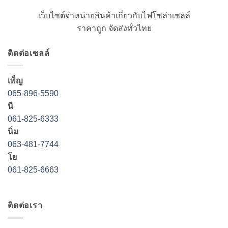
เว็บไซต์จำหน่ายสินค้าเกี่ยวกับไฟโซล่าเซลล์
ราคาถูก จัดส่งทั่วไทย
ติดต่อเซลล์
เพ็ญ
065-896-5590
นี
061-825-6333
นิ่ม
063-481-7744
โย
061-825-6663
ติดต่อเรา