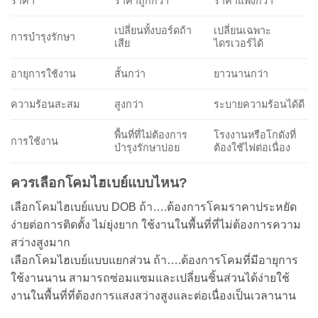
ราคา
ราคาถูกกว่า
ราคาแพงกว่า
เปลี่ยนทั้งบอร์ดถ้า
เปลี่ยนเฉพาะ
การบำรุงรักษา
เสีย
ไดรเวอร์ได้
อายุการใช้งาน
สั้นกว่า
ยาวนานกว่า
ความร้อนสะสม
สูงกว่า
ระบายความร้อนได้ดี
พื้นที่ที่ไม่ต้องการ
โรงงานหรือโกดังที่
การใช้งาน
บำรุงรักษาบ่อย
ต้องใช้ไฟต่อเนื่อง
ควรเลือกโคมไฮเบย์แบบไหน?
เลือกโคมไฮเบย์แบบ DOB ถ้า….ต้องการโคมราคาประหยัด
ง่ายต่อการติดตั้ง ไม่ยุ่งยาก ใช้งานในพื้นที่ที่ไม่ต้องการความ
สว่างสูงมาก
เลือกโคมไฮเบย์แบบแยกส่วน ถ้า….ต้องการโคมที่มีอายุการ
ใช้งานนาน สามารถซ่อมแซมและเปลี่ยนชิ้นส่วนได้ง่ายใช้
งานในพื้นที่ที่ต้องการแสงสว่างสูงและต่อเนื่องเป็นเวลานาน