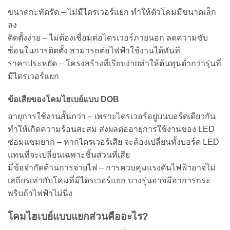
ขนาดกะทัดรัด – ไม่มีไดรเวอร์แยก ทำให้ตัวโคมมีขนาดเล็ก
ลง
ติดตั้งง่าย – ไม่ต้องเชื่อมต่อไดรเวอร์ภายนอก ลดความซับ
ซ้อนในการติดตั้ง สามารถต่อไฟฟ้าใช้งานได้ทันที
ราคาประหยัด – โครงสร้างที่เรียบง่ายทำให้ต้นทุนต่ำกว่ารุ่นที่
มีไดรเวอร์แยก
ข้อเสียของโคมไฮเบย์แบบ DOB
อายุการใช้งานสั้นกว่า – เพราะไดรเวอร์อยู่บนบอร์ดเดียวกัน
ทำให้เกิดความร้อนสะสม ส่งผลต่ออายุการใช้งานของ LED
ซ่อมแซมยาก – หากไดรเวอร์เสีย จะต้องเปลี่ยนทั้งบอร์ด LED
แทนที่จะเปลี่ยนเฉพาะชิ้นส่วนที่เสีย
มีข้อจำกัดด้านการจ่ายไฟ – การควบคุมแรงดันไฟฟ้าอาจไม่
เสถียรเท่ากับโคมที่มีไดรเวอร์แยก บางรุ่นอาจมีอาการกระ
พริบถ้าไฟฟ้าไม่นิ่ง
โคมไฮเบย์แบบแยกส่วนคืออะไร?