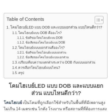
Table of Contents
โคมไฮเบย์LED แบบ DOB และแบบแยกส่วน แบบไหนดีกว่า?
โคมไฮเบย์แบบ DOB คืออะไร?
ข้อดีของโคมไฮเบย์แบบ DOB
ข้อเสียของโคมไฮเบย์แบบ DOB
โคมไฮเบย์แบบแยกส่วนคืออะไร?
ข้อดีของโคมไฮเบย์แบบแยกส่วน
ข้อเสียของโคมไฮเบย์แบบแยกส่วน
เปรียบเทียบความแตกต่างระหว่าง DOB กับแบบแยกส่วน
ควรเลือกโคมไฮเบย์แบบไหน?
สรุป
โคมไฮเบย์LED แบบ DOB และแบบแยก
ส่วน แบบไหนดีกว่า?
โคมไฮเบย์
เป็นโคมที่ถูกเลือกใช้สำหรับในพื้นที่ที่มีเพดานสูง
ไม่เกิน 14 เมตรเช่น โกดัง โรงงาน หรือสถานที่ที่ต้องการแสง