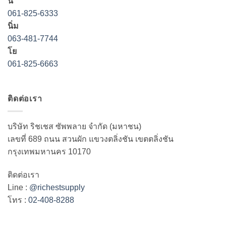
นี
061-825-6333
นิ่ม
063-481-7744
โย
061-825-6663
ติดต่อเรา
บริษัท ริชเชส ซัพพลาย จำกัด (มหาชน)
เลขที่ 689 ถนน สวนผัก แขวงตลิ่งชัน เขตตลิ่งชัน
กรุงเทพมหานคร 10170
ติดต่อเรา
Line :
@richestsupply
โทร :
02-408-8288