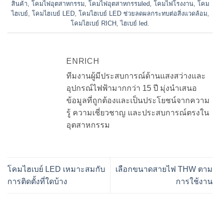
สินค้า
,
โคมไฟอุตสาหกรรม
,
โคมไฟอุตสาหกรรมled
,
โคมไฟโรงงาน
,
โคม
ไฮเบย์
,
โคมไฮเบย์ LED
,
โคมไฮเบย์ LED ช่วยลดผลกระทบต่อสิ่งแวดล้อม
,
โคมไฮเบย์ RICH
,
ไฮเบย์ led
.
ENRICH
ทีมงานผู้มีประสบการณ์ด้านแสงสว่างและ
อุปกรณ์ไฟฟ้ามากกว่า 15 ปี มุ่งนำเสนอ
ข้อมูลที่ถูกต้องและเป็นประโยชน์จากความ
รู้ ความเชี่ยวชาญ และประสบการณ์ตรงใน
อุตสาหกรรม
โคมไฮเบย์ LED เหมาะสมกับ
เลือกขนาดสายไฟ THW ตาม
การติดตั้งที่ใดบ้าง
การใช้งาน