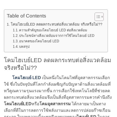
Table of Contents
โคมไฮเบย์LED ลดผลกระทบต่อสิ่งแวดล้อม จริงหรือไม่??
ความสำคัญของโคมไฮเบย์ LED ต่อสิ่งแวดล้อม
ประโยชน์ทางสิ่งแวดล้อมจากการใช้โคมไฮเบย์ LED
อนาคตของโคมไฮเบย์ LED
บทสรุป
โคมไฮเบย์LED ลดผลกระทบต่อสิ่งแวดล้อม
จริงหรือไม่??
โคมไฮเบย์ LED
เป็นหนึ่งในโคมไฟที่อุตสาหกรรมเลือก
ใช้ ซึ่งในปัจจุบันที่โลกกำลังเผชิญกับปัญหาด้านสิ่งแวดล้อมที่
ทวีคูณความรุนแรงมากขึ้น การเลือกใช้เทคโนโลยีที่ช่วยลด
ผลกระทบต่อสิ่งแวดล้อมจึงเป็นสิ่งที่อุตสาหกรรมควรคำนึงถึง
โคมไฮเบย์LED
หรือ
โคมอุตสาหกรรม
ได้กลายมาเป็นทาง
เลือกที่ดีในการลดการใช้พลังงานและลดการปล่อยก๊าซเรือน
กระจก ในบทความนี้จะพูดถึงบทบาทของ
ไฮเบย์LED
ในการ