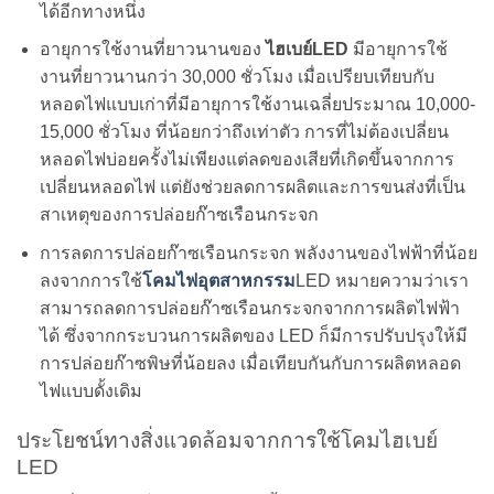
ได้อีกทางหนึ่ง
อายุการใช้งานที่ยาวนานของ
ไฮเบย์LED
มีอายุการใช้
งานที่ยาวนานกว่า 30,000 ชั่วโมง เมื่อเปรียบเทียบกับ
หลอดไฟแบบเก่าที่มีอายุการใช้งานเฉลี่ยประมาณ 10,000-
15,000 ชั่วโมง ที่น้อยกว่าถึงเท่าตัว การที่ไม่ต้องเปลี่ยน
หลอดไฟบ่อยครั้งไม่เพียงแต่ลดของเสียที่เกิดขึ้นจากการ
เปลี่ยนหลอดไฟ แต่ยังช่วยลดการผลิตและการขนส่งที่เป็น
สาเหตุของการปล่อยก๊าซเรือนกระจก
การลดการปล่อยก๊าซเรือนกระจก พลังงานของไฟฟ้าที่น้อย
ลงจากการใช้
โคมไฟอุตสาหกรรม
LED หมายความว่าเรา
สามารถลดการปล่อยก๊าซเรือนกระจกจากการผลิตไฟฟ้า
ได้ ซึ่งจากกระบวนการผลิตของ LED ก็มีการปรับปรุงให้มี
การปล่อยก๊าซพิษที่น้อยลง เมื่อเทียบกันกับการผลิตหลอด
ไฟแบบดั้งเดิม
ประโยชน์ทางสิ่งแวดล้อมจากการใช้โคมไฮเบย์
LED