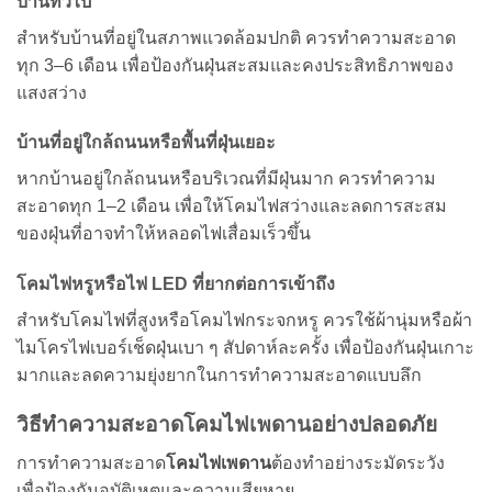
บ้านทั่วไป
สำหรับบ้านที่อยู่ในสภาพแวดล้อมปกติ ควรทำความสะอาด
ทุก 3–6 เดือน เพื่อป้องกันฝุ่นสะสมและคงประสิทธิภาพของ
แสงสว่าง
บ้านที่อยู่ใกล้ถนนหรือพื้นที่ฝุ่นเยอะ
หากบ้านอยู่ใกล้ถนนหรือบริเวณที่มีฝุ่นมาก ควรทำความ
สะอาดทุก 1–2 เดือน เพื่อให้โคมไฟสว่างและลดการสะสม
ของฝุ่นที่อาจทำให้หลอดไฟเสื่อมเร็วขึ้น
โคมไฟหรูหรือไฟ LED ที่ยากต่อการเข้าถึง
สำหรับโคมไฟที่สูงหรือโคมไฟกระจกหรู ควรใช้ผ้านุ่มหรือผ้า
ไมโครไฟเบอร์เช็ดฝุ่นเบา ๆ สัปดาห์ละครั้ง เพื่อป้องกันฝุ่นเกาะ
มากและลดความยุ่งยากในการทำความสะอาดแบบลึก
วิธีทำความสะอาดโคมไฟเพดานอย่างปลอดภัย
การทำความสะอาด
โคมไฟเพดาน
ต้องทำอย่างระมัดระวัง
เพื่อป้องกันอุบัติเหตุและความเสียหาย