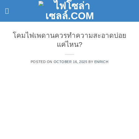
Skip
to
content
โคมไฟเพดานควรทำความสะอาดบ่อย
แค่ไหน?
POSTED ON
OCTOBER 16, 2025
BY
ENRICH