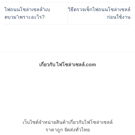
ไฟถนนโซล่าเซลล์“แบ
วิธีตรวจเช็กไฟถนนโซล่าเซลล์
ตบวม”เพราะอะไร?
ก่อนใช้งาน
เกี่ยวกับ ไฟโซล่าเซลล์.com
เว็บไซต์จำหน่ายสินค้าเกี่ยวกับไฟโซล่าเซลล์
ราคาถูก จัดส่งทั่วไทย