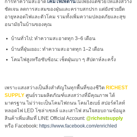
การทำความสะอาด
โคมไฟเพดาน
ไม่เพียงแต่ช่วยให้แสงสว่าง
ชัดเจน ลดการสะสมของฝุ่นและคราบสกปรก แต่ยังช่วยยืด
อายุหลอดไฟและตัวโคม รวมทั้งเพิ่มความปลอดภัยและสุข
อนามัยในบ้านของคุณ
บ้านทั่วไป: ทำความสะอาดทุก 3–6 เดือน
บ้านที่ฝุ่นเยอะ: ทำความสะอาดทุก 1–2 เดือน
โคมไฟสูงหรือซับซ้อน: เช็ดฝุ่นเบา ๆ สัปดาห์ละครั้ง
เพราะแสงสว่างเป็นสิ่งสำคัญในทุกพื้นที่ของชีวิต
RICHEST
SUPPLY
ศูนย์รวมผลิตภัณฑ์แสงสว่างที่มีคุณภาพ ได้
มาตรฐาน ไม่ว่าจะเป็นโคมไฟถนน โคมไฮเบย์ สปอร์ตไลท์
หลอดไฟ LED โซล่าเซลล์ และเสาไฟ สนใจสอบถามข้อมูล
สินค้าเพิ่มเติมที่ LINE Official Account:
@richestsupply
หรือ Facebook:
https://www.facebook.com/enrichled