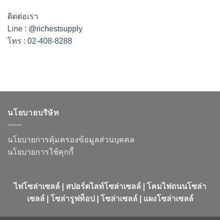
ติดต่อเรา
Line :
@richestsupply
โทร :
02-408-8288
นโยบายบริษัท
นโยบายการคุ้มครองข้อมูลส่วนบุคคล
นโยบายการใช้คุกกี้
ไฟโซล่าเซลล์ | สปอร์ตไลท์โซล่าเซลล์ | โคมไฟถนนโซล่า
เซลล์ | โซล่ารูฟท็อป | โซล่าเซลล์ | แผงโซล่าเซลล์