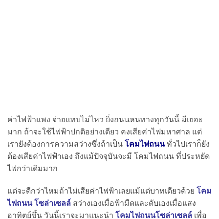
ค่าไฟฟ้าแพง จ่ายแทบไม่ไหว ยิ่งถนนหนทางทุกวันนี้ มีเยอะ
มาก ถ้าจะใช้ไฟฟ้าปกติอย่างเดียว คงเสียค่าไฟมหาศาล แต่
เรายังต้องการความสว่างซึ่งถ้าเป็น
โคมไฟถนน
ทั่วไปเราก็ยัง
ต้องเสียค่าไฟฟ้าเอง ถึงแม้ปัจจุบันจะมี โคมไฟถนน ที่ประหยัด
ไฟกว่าเดิมมาก
แต่จะดีกว่าไหมถ้าไม่เสียค่าไฟฟ้าเลยแม้แต่บาทเดียวด้วย
โคม
ไฟถนน โซล่าเซลล์
สว่างเองเมื่อฟ้ามืดและดับเองเมื่อแสง
อาทิตย์ขึ้น วันนี้เราจะมาแนะนำ
โคมไฟถนนโซล่าเซลล์
เพื่อ