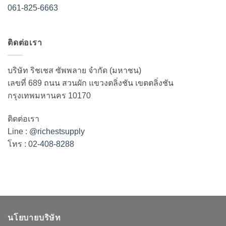
061-825-6663
ติดต่อเรา
บริษัท ริชเชส ซัพพลาย จำกัด (มหาชน)
เลขที่ 689 ถนน สวนผัก แขวงตลิ่งชัน เขตตลิ่งชัน
กรุงเทพมหานคร 10170
ติดต่อเรา
Line :
@richestsupply
โทร :
02-408-8288
นโยบายบริษัท