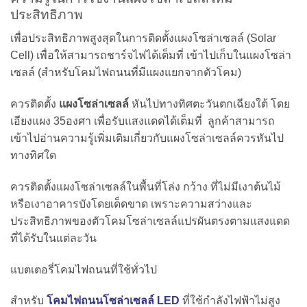
ประสิทธิภาพ
เพื่อประสิทธิภาพสูงสุดในการติดตั้งแผงโซล่าเซลล์ (Solar
Cell) เพื่อให้สามารถชาร์จไฟได้เต็มที่ เข้าไปเก็บในแผงโซล่า
เซลล์ (สำหรับโคมไฟถนนที่มีแผงแยกจากตัวโคม)
ควรติดตั้ง
แผงโซล่าเซลล์
หันไปทางทิศตะวันตกเฉียงใต้ โดย
เอียงแผง 35องศา เพื่อรับแสงแดดได้เต็มที่ ลูกค้าสามารถ
เข้าไปอ่านความรู้เพิ่มเติมเกี่ยวกับแผงโซล่าเซลล์ควรหันไป
ทางทิศใด
ควรติดตั้งแผงโซล่าเซลล์ในพื้นที่โล่ง กว้าง ที่ไม่มีเงาต้นไม้
หรือเงาอาคารบังโดยเด็ดขาด เพราะความสว่างและ
ประสิทธิภาพของตัวโคมโซล่าเซลล์แปรผันตรงตามแสงแดด
ที่ได้รับในแต่ละวัน
แบตเตอรี่โคมไฟถนนที่ใช้ทั่วไป
สำหรับ
โคมไฟถนนโซล่าเซลล์ LED
ที่ใช้กำลังไฟฟ้าไม่สูง