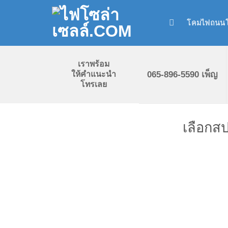
Skip
to
โคมไฟถนนโ
content
เราพร้อม
065-896-5590 เพ็ญ
ให้คำแนะนำ
โทรเลย
เลือกสป