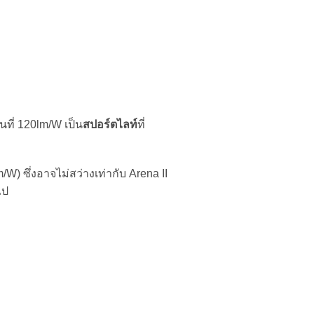
นที่ 120lm/W เป็น
สปอร์ตไลท์
ที่
) ซึ่งอาจไม่สว่างเท่ากับ Arena II
ไป