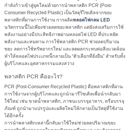
กำลังก้าวเข้าสู่ยุคใหม่ด้วยการนำพลาสติก PCR (Post-
Consumer Recycled Plastic) เป็นวัสดุรีไซเคิลจากขยะ
พลาสติกที่ผ่านการใช้งาน การผลิต
หลอดไฟกลม LED
นวัตกรรมนี้ไม่เพียงช่วยลดขยะพลาสติก แต่ยังส่งเสริมการใช้
พลังงานอย่างมีประสิทธิภาพผ่านหลอดไฟ LED ที่ประหยัด
พลังงานและทนทาน การใช้พลาสติก PCR ช่วยลดปริมาณ
ขยะ ลดการใช้ทรัพยากรใหม่ และลดผลกระทบต่อสิ่งแวดล้อม
ทำให้หลอดไฟประเภทนี้กลายเป็น “ตัวเลือกที่ยั่งยืน” สำหรับทั้ง
ผู้บริโภคและอุตสาหกรรมแสงสว่าง
พลาสติก PCR คืออะไร?
PCR (Post-Consumer Recycled Plastic) คือพลาสติกที่ผ่าน
การใช้งานจากผู้บริโภคและถูกนำมารีไซเคิลเพื่อนำกลับมา
ใช้ใหม่ เช่น ขวดน้ำพลาสติก, ภาชนะบรรจุอาหาร, หรือบรรจุ
ภัณฑ์ ถูกนำมาแปรรูปและผลิตใหม่ให้กลายเป็นวัสดุที่ใช้งาน
ได้อีกครั้ง
การนำพลาสติกเหล่านี้กลับมาใช้ใหม่ช่วยลดปริมาณขยะ