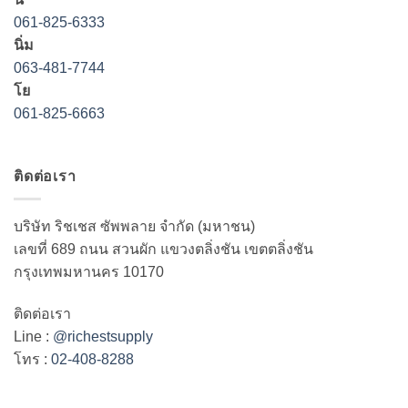
061-825-6333
นิ่ม
063-481-7744
โย
061-825-6663
ติดต่อเรา
บริษัท ริชเชส ซัพพลาย จำกัด (มหาชน)
เลขที่ 689 ถนน สวนผัก แขวงตลิ่งชัน เขตตลิ่งชัน
กรุงเทพมหานคร 10170
ติดต่อเรา
Line :
@richestsupply
โทร :
02-408-8288