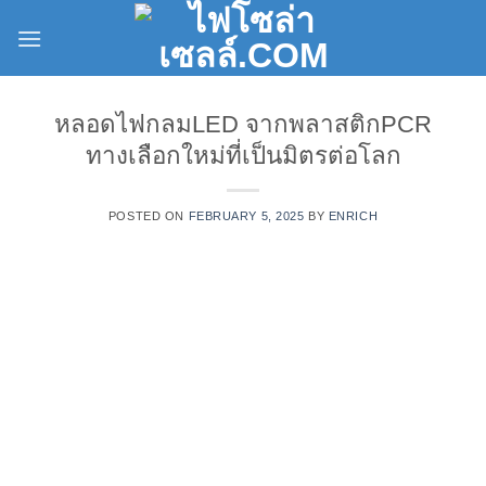
Skip
to
content
หลอดไฟกลมLED จากพลาสติกPCR
ทางเลือกใหม่ที่เป็นมิตรต่อโลก
POSTED ON
FEBRUARY 5, 2025
BY
ENRICH