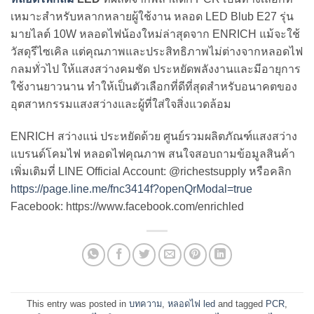
เหมาะสำหรับหลากหลายผู้ใช้งาน หลอด LED Blub E27 รุ่น
มายไลต์ 10W หลอดไฟน้องใหม่ล่าสุดจาก ENRICH แม้จะใช้
วัสดุรีไซเคิล แต่คุณภาพและประสิทธิภาพไม่ต่างจากหลอดไฟ
กลมทั่วไป ให้แสงสว่างคมชัด ประหยัดพลังงานและมีอายุการ
ใช้งานยาวนาน ทำให้เป็นตัวเลือกที่ดีที่สุดสำหรับอนาคตของ
อุตสาหกรรมแสงสว่างและผู้ที่ใส่ใจสิ่งแวดล้อม
ENRICH สว่างแน่ ประหยัดด้วย ศูนย์รวมผลิตภัณฑ์แสงสว่าง
แบรนด์โคมไฟ หลอดไฟคุณภาพ สนใจสอบถามข้อมูลสินค้า
เพิ่มเติมที่ LINE Official Account: @richestsupply หรือคลิก
https://page.line.me/fnc3414f?openQrModal=true
Facebook: https://www.facebook.com/enrichled
This entry was posted in
บทความ
,
หลอดไฟ led
and tagged
PCR
,