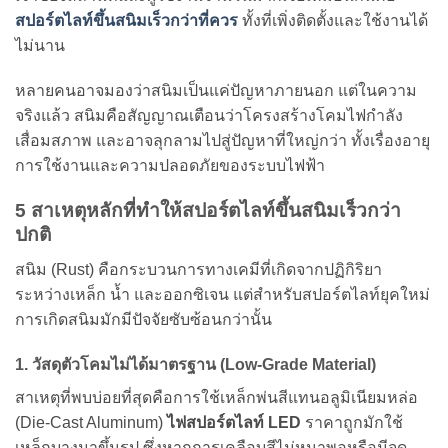
สปอร์ตไลท์ขึ้นสนิมเร็วกว่าที่ควร
ทั้งที่เพิ่งติดตั้งและใช้งานได้
ไม่นาน
หลายคนอาจมองว่าสนิมเป็นแค่ปัญหาภายนอก แต่ในความ
จริงแล้ว สนิมคือสัญญาณเตือนว่าโครงสร้างโคมไฟกำลัง
เสื่อมสภาพ และอาจลุกลามไปสู่ปัญหาที่ใหญ่กว่า ทั้งเรื่องอายุ
การใช้งานและความปลอดภัยของระบบไฟฟ้า
5 สาเหตุหลักที่ทำให้สปอร์ตไลท์ขึ้นสนิมเร็วกว่า
ปกติ
สนิม (Rust) คือกระบวนการทางเคมีที่เกิดจากปฏิกิริยา
ระหว่างเหล็ก น้ำ และออกซิเจน แต่สำหรับสปอร์ตไลท์ยุคใหม่
การเกิดสนิมมักมีปัจจัยซับซ้อนกว่านั้น
1. วัสดุตัวโคมไม่ได้มาตรฐาน (Low-Grade Material)
สาเหตุที่พบบ่อยที่สุดคือการใช้เหล็กพ่นสีแทนอลูมิเนียมหล่อ
(Die-Cast Aluminum)
ไฟสปอร์ตไลท์ LED
ราคาถูกมักใช้
เหล็กบางมาขึ้นรูป ซึ่งหากการเคลือบสีไม่หนาพอหรือมีจุด