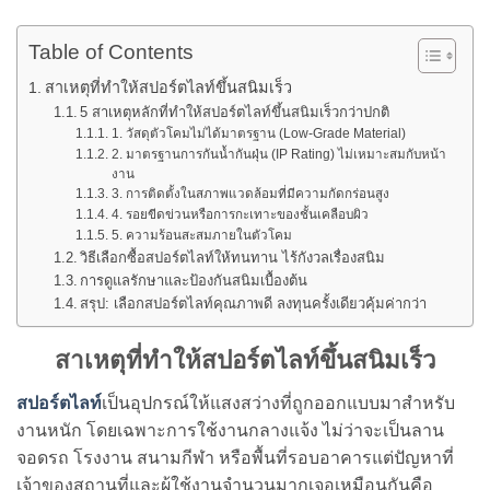
Table of Contents
สาเหตุที่ทำให้สปอร์ตไลท์ขึ้นสนิมเร็ว
5 สาเหตุหลักที่ทำให้สปอร์ตไลท์ขึ้นสนิมเร็วกว่าปกติ
1. วัสดุตัวโคมไม่ได้มาตรฐาน (Low-Grade Material)
2. มาตรฐานการกันน้ำกันฝุ่น (IP Rating) ไม่เหมาะสมกับหน้า
งาน
3. การติดตั้งในสภาพแวดล้อมที่มีความกัดกร่อนสูง
4. รอยขีดข่วนหรือการกะเทาะของชั้นเคลือบผิว
5. ความร้อนสะสมภายในตัวโคม
วิธีเลือกซื้อสปอร์ตไลท์ให้ทนทาน ไร้กังวลเรื่องสนิม
การดูแลรักษาและป้องกันสนิมเบื้องต้น
สรุป: เลือกสปอร์ตไลท์คุณภาพดี ลงทุนครั้งเดียวคุ้มค่ากว่า
สาเหตุที่ทำให้สปอร์ตไลท์ขึ้นสนิมเร็ว
สปอร์ตไลท์
เป็นอุปกรณ์ให้แสงสว่างที่ถูกออกแบบมาสำหรับ
งานหนัก โดยเฉพาะการใช้งานกลางแจ้ง ไม่ว่าจะเป็นลาน
จอดรถ โรงงาน สนามกีฬา หรือพื้นที่รอบอาคารแต่ปัญหาที่
เจ้าของสถานที่และผู้ใช้งานจำนวนมากเจอเหมือนกันคือ