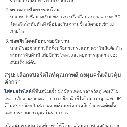
6 เดือน โดยเฉพาะพื้นที่ใกล้ทะเล
ตรวจสอบซีลยางรอบโคม
หากพบว่าซีลยางเริ่มแข็ง แตก หรือเสื่อมสภาพ ควรทาซิลิ
โคนกันน้ำทับทันที เพื่อป้องกันความชื้นเล็ดลอดเข้าไป
ภายใน
ซ่อมผิวโคมเมื่อพบรอยขีดข่วน
หากมีรอยจากการติดตั้งหรือการกระแทก ควรใช้สีแต้มกัน
สนิมทาทับทันที เพื่อปิดผิวโลหะและหยุดการลุกลามของ
สนิมตั้งแต่ต้น
สรุป: เลือกสปอร์ตไลท์คุณภาพดี ลงทุนครั้งเดียวคุ้ม
ค่ากว่า
ไฟสปอร์ตไลท์
ที่ขึ้นสนิมเร็ว มักมีสาเหตุมาจากวัสดุโคมที่ไม่
เหมาะกับงานกลางแจ้ง การเคลือบผิวที่ไม่ได้มาตรฐาน ค่า IP
ที่ไม่สอดคล้องกับสภาพแวดล้อมจริง รวมถึงตำแหน่งติดตั้ง
และการขาดการดูแลในระยะยาว
เมื่อสนิมเริ่มเกิด ไม่เพียงทำให้โคมดูเสื่อมสภาพ แต่ยังลดอายุ