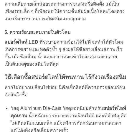
ความเสียหายเล็กน้อยระหว่างการขนส่งหรือติดตั้ง แม้เป็น
เพียงรอยเล็ก ๆ ก็เพียงพอให้ความชื้นสัมผัสเนื้อโลหะโดยตรง
และเริ่มกระบวนการเกิดสนิมแบบลุกลาม
5. ความร้อนสะสมภายในตัวโคม
สปอร์ตไลท์ LED
ที่ระบายความร้อนได้ไม่ดี จะทำให้ตัวโคม
เกิดการขยายและหดตัวซ้ำ ๆ ส่งผลให้ซีลยางเสื่อมสภาพเร็ว
ขึ้น เมื่อซีลเสื่อม น้ำและอากาศจะเข้าไปสะสม และกลาย
เป็นต้นเหตุของสนิมในที่สุด
วิธีเลือกซื้อสปอร์ตไลท์ให้ทนทาน ไร้กังวลเรื่องสนิม
หากไม่อยากเปลี่ยนไฟบ่อย นี่คือเช็กลิสต์ที่ควรตรวจสอบก่อน
ตัดสินใจซื้อ
วัสดุ Aluminum Die-Cast
วัสดุยอดนิยมสำหรับ
สปอร์ตไลท์
คุณภาพ
น้ำหนักเบา ระบายความร้อนได้ดี และที่สำคัญคือ
ไม่เกิดสนิมแบบเหล็ก แม้จะมีการกัดกร่อนตามกาลเวลา
แต่ไม่ผุพังหรือเสื่อมสภาพเร็ว