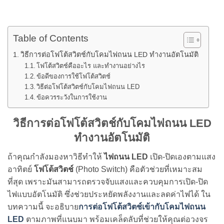
Table of Contents
วิธีการต่อโฟโต้สวิตช์กับโคมไฟถนน LED ทำงานอัตโนมัติ
โฟโต้สวิตช์คืออะไร และทำงานอย่างไร
ข้อดีของการใช้โฟโต้สวิตช์
วิธีต่อโฟโต้สวิตช์กับโคมไฟถนน LED
ข้อควรระวังในการใช้งาน
วิธีการต่อโฟโต้สวิตช์กับโคมไฟถนน
LED
ทำงานอัตโนมัติ
ถ้าคุณกำลังมองหาวิธีทำให้
ไฟถนน
LED
เปิด-ปิดเองตามแสง
อาทิตย์
โฟโต้สวิตช์
(Photo Switch) คือตัวช่วยที่เหมาะสม
ที่สุด เพราะมันสามารถตรวจจับแสงและควบคุมการเปิด-ปิด
ไฟแบบอัตโนมัติ ซึ่งช่วยประหยัดพลังงานและลดค่าไฟได้ ใน
บทความนี้ จะอธิบาย
การต่อโฟโต้สวิตช์เข้ากับโคมไฟถนน
LED
ตามภาพที่แนบมา พร้อมเคล็ดลับที่ช่วยให้คุณต่อวงจร