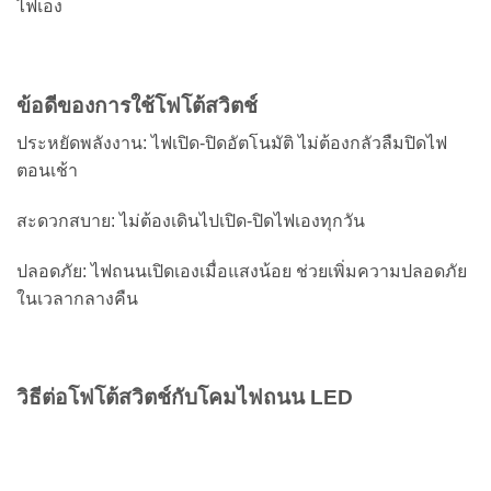
ไฟเอง
ข้อดีของการใช้โฟโต้สวิตช์
ประหยัดพลังงาน: ไฟเปิด-ปิดอัตโนมัติ ไม่ต้องกลัวลืมปิดไฟ
ตอนเช้า
สะดวกสบาย: ไม่ต้องเดินไปเปิด-ปิดไฟเองทุกวัน
ปลอดภัย: ไฟถนนเปิดเองเมื่อแสงน้อย ช่วยเพิ่มความปลอดภัย
ในเวลากลางคืน
วิธีต่อโฟโต้สวิตช์กับโคมไฟถนน
LED