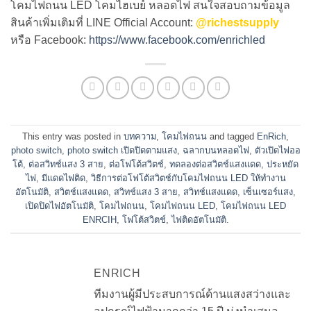
โคมไฟถนน LED โคมไฮเบย์ หลอดไฟ สนใจสอบถามข้อมูล
สินค้าเพิ่มเติมที่ LINE Official Account:
@richestsupply
หรือ Facebook:
https://www.facebook.com/enrichled
This entry was posted in
บทความ
,
โคมไฟถนน
and tagged
EnRich
,
photo switch
,
photo switch เปิดปิดตามแสง
,
ฉลากบนหลอดไฟ
,
ตัวเปิดไฟออ
โต้
,
ต่อสวิทช์แสง 3 สาย
,
ต่อโฟโต้สวิตช์
,
ทดลองต่อสวิตช์แสงแดด
,
ประหยัด
ไฟ
,
มีแดดไฟติด
,
วิธีการต่อโฟโต้สวิตช์กับโคมไฟถนน LED ให้ทำงาน
อัตโนมัติ
,
สวิตช์แสงแดด
,
สวิทช์แสง 3 สาย
,
สวิทช์แสงแดด
,
เซ็นเซอร์แสง
,
เปิดปิดไฟอัตโนมัติ
,
โคมไฟถนน
,
โคมไฟถนน LED
,
โคมไฟถนน LED
ENRCIH
,
โฟโต้สวิตช์
,
ไฟติดอัตโนมัติ
.
ENRICH
ทีมงานผู้มีประสบการณ์ด้านแสงสว่างและ