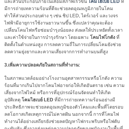
และส่วนประกอบภายในเสื่อมสภาพเร็วขึ้น
โคมไฮเบย์ LED
ที่
มีการถ่ายเทความร้อนที่ดีจะช่วยลดอุณหภูมิภายในโคม
ทำให้ส่วนประกอบต่าง ๆ เช่น ชิป LED, ไดร์เวอร์ และวงจร
ไฟฟ้ามีอายุการใช้งานยาวนานขึ้น ซึ่งแปลว่าคุณจะต้อง
เปลี่ยนโคมไฟหรือซ่อมบำรุงน้อยลง ส่งผลให้ประหยัดทั้งเวลา
และค่าใช้จ่ายในการบำรุงรักษา โดยเฉพาะ
โคมไฟโกดัง
ที่
ติดตั้งในตำแหน่งสูง การลดความถี่ในการเปลี่ยนโคมยังช่วย
ลดความยุ่งยากและความเสี่ยงจากการทำงานบนที่สูง
3.เพิ่มความปลอดภัยในสถานที่ทำงาน:
ในสภาพแวดล้อมอย่างโรงงานอุตสาหกรรมหรือโกดัง ความ
ร้อนที่มากเกินไปจากโคมไฟอาจก่อให้เกิดอันตราย เช่น ความ
เสี่ยงจากไฟไหม้ หรือการที่อุปกรณ์ร้อนจัดจนทำให้เกิด
อุบัติเหตุ
โคมไฮเบย์ LED
ที่มีการถ่ายเทความร้อนอย่างมี
ประสิทธิภาพจะช่วยลดอุณหภูมิของตัวโคมและพื้นที่โดยรอบ
ลดโอกาสเกิดเหตุการณ์ไม่คาดฝัน นอกจากนี้ การที่โคมไฟ
ทำงานได้อย่างเสถียรยังช่วยลดปัญหาไฟกระพริบหรือไฟดับ
กะทันหัน ซึ่งอาจส่งผลต่อความปลอดภัยของพนักงานในพื้นที่