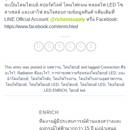
จะเป็นโคมไฮเบย์ สปอร์ตไลท์ โคมไฟถนน หลอดไฟ LED โซ
ล่าเซลล์ และเสาไฟ สนใจสอบถามข้อมูลสินค้าเพิ่มเติมที่
LINE Official Account:
@richestsupply
หรือ Facebook:
https://www.facebook.com/enrichled
This entry was posted in
บทความ
,
โคมไฮเบย์
and tagged
Convection คือ
อะไร?
,
Radiation คืออะไร?
,
การถ่ายเทความร้อนของโคมไฮเบย์ LED
,
แนะ
นำโคมไฮเบย์
,
โคมไฟโกดัง
,
โคมไฟโรงงาน
,
โคมไฟโรงงานอุตสาหกรรม
,
โคมไฟไฮเบย์
,
โคมไฟไฮเบย์ LED
,
โคมไฮเบย์
,
โคมไฮเบย์ LED
,
โคมไฮเบย์
LED ENRICH
,
ไฮเบย์ led
.
ENRICH
ทีมงานผู้มีประสบการณ์ด้านแสงสว่างและ
อุปกรณ์ไฟฟ้ามากกว่า 15 ปี มุ่งนำเสนอ