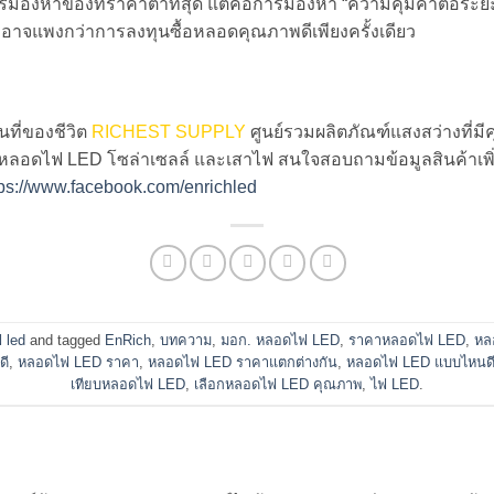
รมองหาของที่ราคาต่ำที่สุด แต่คือการมองหา “ความคุ้มค่าต่อระ
อาจแพงกว่าการลงทุนซื้อหลอดคุณภาพดีเพียงครั้งเดียว
นที่ของชีวิต
RICHEST SUPPLY
ศูนย์รวมผลิตภัณฑ์แสงสว่างที่มี
อดไฟ LED โซล่าเซลล์ และเสาไฟ สนใจสอบถามข้อมูลสินค้าเพิ่มเติ
tps://www.facebook.com/enrichled
 led
and tagged
EnRich
,
บทความ
,
มอก. หลอดไฟ LED
,
ราคาหลอดไฟ LED
,
หล
ดี
,
หลอดไฟ LED ราคา
,
หลอดไฟ LED ราคาแตกต่างกัน
,
หลอดไฟ LED แบบไหนด
เทียบหลอดไฟ LED
,
เลือกหลอดไฟ LED คุณภาพ
,
ไฟ LED
.