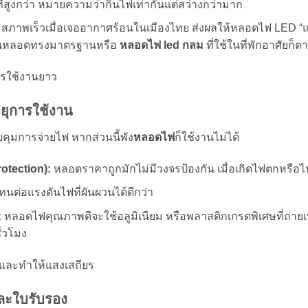
ี่สูงกว่า หมายความว่ากินไฟเท่ากันแต่สว่างกว่ามาก
อมสภาพเร็วเมื่อเจออากาศร้อนในเมืองไทย ส่งผลให้หลอดไฟ LED “แ
ะเป็นหลอดทรงมาตรฐานหรือ
หลอดไฟ led กลม
ที่ใช้ในที่พักอาศัยก็ต
การใช้งานยาว
ยุการใช้งาน
คุมการจ่ายไฟ หากส่วนนี้พัง
หลอดไฟ
ก็ใช้งานไม่ได้
otection):
หลอดราคาถูกมักไม่มีวงจรป้องกัน เมื่อเกิดไฟตกหรือไฟ
ต่อแรงดันไฟที่ผันผวนได้ดีกว่า
:
หลอดไฟคุณภาพดีจะใช้อลูมิเนียม หรือพลาสติกเกรดพิเศษที่ถ่ายเ
ั่วโมง
ไฟและทำให้แสงเสถียร
ละใบรับรอง