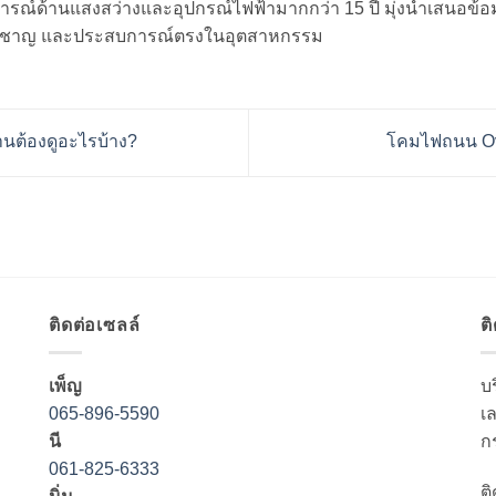
การณ์ด้านแสงสว่างและอุปกรณ์ไฟฟ้ามากกว่า 15 ปี มุ่งนำเสนอข้อม
่ยวชาญ และประสบการณ์ตรงในอุตสาหกรรม
นต้องดูอะไรบ้าง?
โคมไฟถนน Ove
ติดต่อเซลล์
ต
เพ็ญ
บ
065-896-5590
เ
นี
ก
061-825-6333
ติ