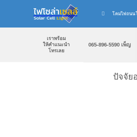
Skip
to
โคมไฟถนนโ
content
เราพร้อม
065-896-5590 เพ็ญ
ให้คำแนะนำ
โทรเลย
ปัจจั