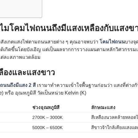
ไมโคมไฟถนนถึงมีแสงเหลืองกับแสงข
งสังเกตแสงไฟตามถนนสายต่าง ๆ คุณอาจพบว่า
โคมไฟถนน
บางจุ
ไม่ได้เกิดขึ้นโดยบังเอิญ แต่เป็นผลจากการวางแผนตามหลักวิศวกรรมแ
แต่ละสภาพแวดล้อม
ลืองและแสงขาว
นนถึงมีแสง 2 สี
เรามาทำความเข้าใจพื้นฐานก่อนว่า แสงที่ต่างกันน
 หรือ อุณหภูมิสี วัดเป็นหน่วย Kelvin (K)
ช่วงอุณหภูมิสี
ลักษณะแสง
2700K – 3000K
สีเหลืองนวลคล้ายหลอดไส
5000K – 6500K
สีขาวจ้าใกล้เคียงแสงแด