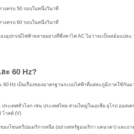
ศทางครบ 50 รอบในหนึ่งวินาที
ศทางครบ 60 รอบในหนึ่งวินาที
องอุปกรณ์ไฟฟ้าหลายอย่างที่พึ่งพาไฟ AC ไม่ว่าจะเป็นหม้อแปลง, บ
ละ 60 Hz?
 60 Hz เป็นเรื่องของมาตรฐานระบบไฟฟ้าที่แต่ละภูมิภาคใช้กันม
 ประเทศทั่วโลก เช่น ประเทศไทย ส่วนใหญ่ในเอเชีย ยุโรป ออสเต
 โวลต์ (V)
กของโซนทวีปอเมริกาเหนือ (อย่างสหรัฐอเมริกา แคนาดา) และบางส