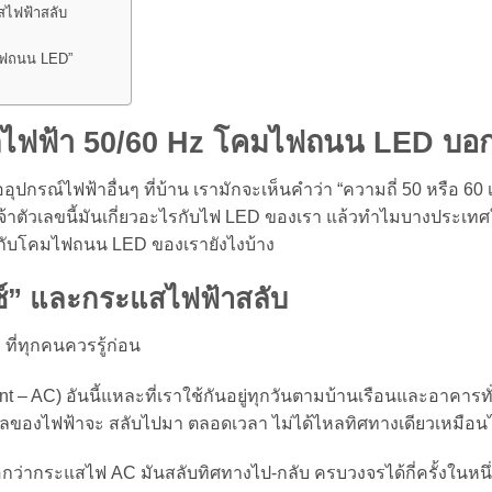
สไฟฟ้าสลับ
มไฟถนน LED”
ี่ไฟฟ้า 50/60 Hz โคมไฟถนน
LED บอ
ออุปกรณ์ไฟฟ้าอื่นๆ ที่บ้าน เรามักจะเห็นคำว่า “ความถี่ 50 หรือ 60
อ้เจ้าตัวเลขนี้มันเกี่ยวอะไรกับไฟ LED ของเรา แล้วทำไมบางประเ
ำคัญกับโคมไฟถนน LED ของเรายังไงบ้าง
ซ์” และกระแสไฟฟ้าสลับ
 ที่ทุกคนควรรู้ก่อน
t – AC) อันนี้แหละที่เราใช้กันอยู่ทุกวันตามบ้านเรือนและอาคารทั
ลของไฟฟ้าจะ สลับไปมา ตลอดเวลา ไม่ได้ไหลทิศทางเดียวเหมือ
อกว่ากระแสไฟ AC มันสลับทิศทางไป-กลับ ครบวงจรได้กี่ครั้งในหนึ่งว