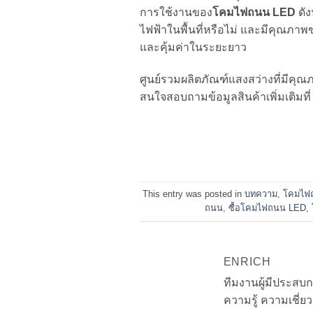
การใช้งานของ
โคมไฟถนน
LED
ดั
ไฟฟ้าในพื้นที่หรือไม่ และมีคุณภาพ
และคุ้มค่าในระยะยาว
ศูนย์รวมผลิตภัณฑ์แสงสว่างที่มีค
สนใจสอบถามข้อมูลสินค้าเพิ่มเติมที่
This entry was posted in
บทความ
,
โคมไฟ
ถนน
,
ซื้อโคมไฟถนน LED
,
ENRICH
ทีมงานผู้มีประสบ
ความรู้ ความเชี