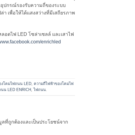
าอุปกรณ์รองรับความถี่ของระบบ
 เพื่อให้ได้แสงสว่างที่มีเสถียรภาพ
น หลอดไฟ LED โซล่าเซลล์ และเสาไฟ
/www.facebook.com/enrichled
ซ์ของโคมไฟถนน LED
,
ความถี่ไฟฟ้าของโคมไฟ
ถนน LED ENRICH
,
ไฟถนน
.
ูลที่ถูกต้องและเป็นประโยชน์จาก