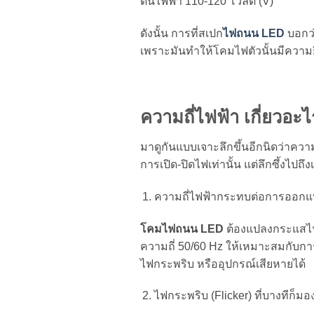
ดันไฟฟ้า 110-120 โวลต์ (V)
ดังนั้น การที่สเปก
ไฟถนน
LED
บอกว่
เพราะมันทำให้โคมไฟตัวนั้นมีความยื
ความถี่ไฟฟ้า เกี่ยว
มาดูกันแบบเจาะลึกขึ้นอีกนิดว่าความ
การเปิด-ปิดไฟเท่านั้น แต่ลึกซึ้งไป
ความถี่ไฟฟ้ากระทบต่อการออกแ
โคมไฟถนน
LED
ต้องแปลงกระแสไฟฟ้
ความถี่ 50/60 Hz ให้เหมาะสมกับก
ไฟกระพริบ หรืออุปกรณ์เสียหายได้
ไฟกระพริบ (Flicker) ที่บางทีก็มอ