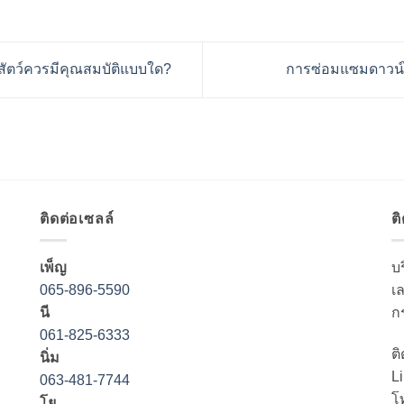
สัตว์ควรมีคุณสมบัติแบบใด?
การซ่อมแซมดาวน์ไล
ติดต่อเซลล์
ต
เพ็ญ
บ
065-896-5590
เ
นี
ก
061-825-6333
ติ
นิ่ม
L
063-481-7744
โ
โย