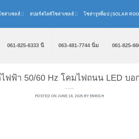
ซล่าเซลล์
สปอร์ตไลท์โซล่าเซลล์
โซล่ารูฟท็อป (SOLAR RO
061-825-6333 นี
063-481-7744 นิ่ม
061-825-66
ี่ไฟฟ้า 50/60 Hz โคมไฟถนน LED บอ
POSTED ON
JUNE 18, 2025
BY
ENRICH