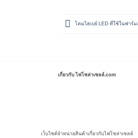
โคมไฮเบย์ LED ที่ใช้ในฟาร์ม
เกี่ยวกับ ไฟโซล่าเซลล์.com
เว็บไซต์จำหน่ายสินค้าเกี่ยวกับไฟโซล่าเซลล์