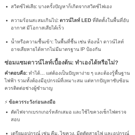
สวิตช์ไฟเสีย: บางครั้งปัญหาก็เกิดจากสวิตช์ไฟเอง
ความร้อนสะสมเกินไป:
ดาวน์ไลท์ LED
ที่ติดตั้งในพื้นที่อับ
อากาศ มีโอกาสเสียได้เร็ว
น้ำหรือความชื้นเข้า: ในพื้นที่ชื้น เช่น ห้องน้ำ ดาวน์ไลท์
อาจเสียหายได้หากไม่มีมาตรฐาน IP ป้องกัน
ซ่อมแซมดาวน์ไลท์เบื้องต้น: ทำเองได้หรือไม่?
คำตอบคือ:
ทำได้… แต่ต้องเป็นปัญหาง่าย ๆ และต้องรู้พื้นฐาน
ไฟฟ้า รวมทั้งต้องมีอุปกรณ์ที่เหมาะสม แต่หากปัญหาซับซ้อน
ควรติดต่อช่างผู้ชำนาญ
⚡
ข้อควรระวังก่อนลงมือ
ตัดไฟจากเบรกเกอร์หลักเสมอ และใช้ไขควงเช็กไฟตรวจ
สอบ
เตรียมอุปกรณ์ เช่น คีม, ไขควง, มีดตัดสายไฟ และอุปกรณ์