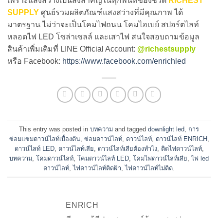
เพราะแสงสว่างเป็นสิ่งสำคัญในทุกพื้นที่ของชีวิต
RICHEST
SUPPLY
ศูนย์รวมผลิตภัณฑ์แสงสว่างที่มีคุณภาพ ได้
มาตรฐาน ไม่ว่าจะเป็นโคมไฟถนน โคมไฮเบย์ สปอร์ตไลท์
หลอดไฟ LED โซล่าเซลล์ และเสาไฟ สนใจสอบถามข้อมูล
สินค้าเพิ่มเติมที่ LINE Official Account:
@richestsupply
หรือ Facebook:
https://www.facebook.com/enrichled
This entry was posted in
บทความ
and tagged
downlight led
,
การ
ซ่อมแซมดาวน์ไลท์เบื้องต้น
,
ซ่อมดาวน์ไลท์
,
ดาวน์ไลท์
,
ดาวน์ไลท์ ENRICH
,
ดาวน์ไลท์ LED
,
ดาวน์ไลท์เสีย
,
ดาวน์ไลท์เสียต้องทำไง
,
ติดไฟดาวน์ไลท์
,
บทความ
,
โคมดาวน์ไลท์
,
โคมดาวน์ไลท์ LED
,
โคมไฟดาวน์ไลท์เสีย
,
ไฟ led
ดาวน์ไลท์
,
ไฟดาวน์ไลท์ติดฝ้า
,
ไฟดาวน์ไลท์ไม่ติด
.
ENRICH